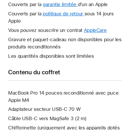
Couverts par la
garantie limitée
Une
d’un an Apple
nouvelle
Couverts par la
politique de retour
Une
sous 14 jours
fenêtre
Apple
nouvelle
s’ouvre.
fenêtre
Vous pouvez souscrire un contrat
AppleCare
Une
s’ouvre.
nouvelle
Gravure et paquet-cadeau non disponibles pour les
fenêtre
produits reconditionnés
s’ouvre.
Les quantités disponibles sont limitées
Contenu du coffret
MacBook Pro 14 pouces reconditionné avec puce
Apple M4
Adaptateur secteur USB‑C 70 W
Câble USB-C vers MagSafe 3 (2 m)
Chiffonnette (uniquement avec les appareils dotés