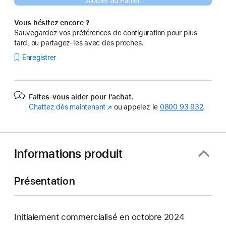
Ajouter au Panier
Vous hésitez encore ?
Sauvegardez vos préférences de configuration pour plus
tard, ou partagez-les avec des proches.
Enregistrer
Faites-vous aider pour l’achat.
Chattez dès maintenant
(s’ouvre
ou appelez le
0800 93 932
.
dans
une
nouvelle
fenêtre)
Informations produit
Présentation
Initialement commercialisé en octobre 2024