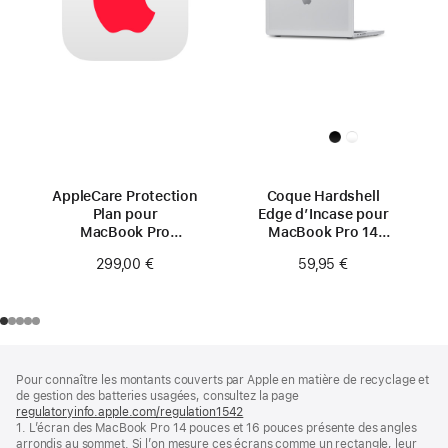
AppleCare Protection
Coque Hardshell
Plan pour
Edge d’Incase pour
MacBook Pro
MacBook Pro 14
14 pouces (M4)
pouces
299,00 €
59,95 €
Pied
Notes
Pour connaître les montants couverts par Apple en matière de recyclage et
de
de
de gestion des batteries usagées, consultez la page
bas
page
regulatoryinfo.apple.com/regulation1542
(s’ouvre
de
1. L’écran des MacBook Pro 14 pouces et 16 pouces présente des angles
dans
page
arrondis au sommet. Si l’on mesure ces écrans comme un rectangle, leur
une