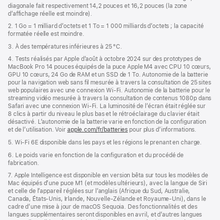
diagonale fait respectivement 14,2 pouces et 16,2 pouces (la zone
nouvelle
d’affichage réelle est moindre).
fenêtre)
2. 1 Go = 1 milliard d’octets et 1 To = 1 000 milliards d’octets ; la capacité
formatée réelle est moindre.
3. À des températures inférieures à 25 °C.
4. Tests réalisés par Apple d’août à octobre 2024 sur des prototypes de
MacBook Pro 14 pouces équipés de la puce Apple M4 avec CPU 10 cœurs,
GPU 10 cœurs, 24 Go de RAM et un SSD de 1 To. Autonomie de la batterie
pour la navigation web sans fil mesurée à travers la consultation de 25 sites
web populaires avec une connexion Wi-Fi. Autonomie de la batterie pour le
streaming vidéo mesurée à travers la consultation de contenus 1080p dans
Safari avec une connexion Wi-Fi. La luminosité de l’écran était réglée sur
8 clics à partir du niveau le plus bas et le rétroéclairage du clavier était
désactivé. L’autonomie de la batterie varie en fonction de la configuration
et de l’utilisation. Voir
apple.com/fr/batteries
pour plus d’informations.
5. Wi-Fi 6E disponible dans les pays et les régions le prenant en charge.
6. Le poids varie en fonction de la configuration et du procédé de
fabrication.
7. Apple Intelligence est disponible en version bêta sur tous les modèles de
Mac équipés d’une puce M1 (et modèles ultérieurs), avec la langue de Siri
et celle de l’appareil réglées sur l’anglais (Afrique du Sud, Australie,
Canada, États-Unis, Irlande, Nouvelle-Zélande et Royaume-Uni), dans le
cadre d’une mise à jour de macOS Sequoia. Des fonctionnalités et des
langues supplémentaires seront disponibles en avril, et d’autres langues