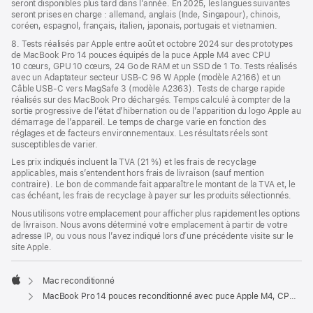
seront disponibles plus tard dans l’année. En 2025, les langues suivantes
seront prises en charge : allemand, anglais (Inde, Singapour), chinois,
coréen, espagnol, français, italien, japonais, portugais et vietnamien.
8. Tests réalisés par Apple entre août et octobre 2024 sur des prototypes
de MacBook Pro 14 pouces équipés de la puce Apple M4 avec CPU
10 cœurs, GPU 10 cœurs, 24 Go de RAM et un SSD de 1 To. Tests réalisés
avec un Adaptateur secteur USB-C 96 W Apple (modèle A2166) et un
Câble USB-C vers MagSafe 3 (modèle A2363). Tests de charge rapide
réalisés sur des MacBook Pro déchargés. Temps calculé à compter de la
sortie progressive de l’état d’hibernation ou de l’apparition du logo Apple au
démarrage de l’appareil. Le temps de charge varie en fonction des
réglages et de facteurs environnementaux. Les résultats réels sont
susceptibles de varier.
Les prix indiqués incluent la TVA (21 %) et les frais de recyclage
applicables, mais s’entendent hors frais de livraison (sauf mention
contraire). Le bon de commande fait apparaître le montant de la TVA et, le
cas échéant, les frais de recyclage à payer sur les produits sélectionnés.
Nous utilisons votre emplacement pour afficher plus rapidement les options
de livraison. Nous avons déterminé votre emplacement à partir de votre
adresse IP, ou vous nous l’avez indiqué lors d’une précédente visite sur le
site Apple.
Mac reconditionné
Apple
MacBook Pro 14 pouces reconditionné avec puce Apple M4, CPU 10 cœurs, GPU 10 cœurs et écran nano-texturé - Argent