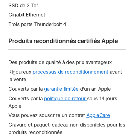
SSD de 2 To¹
Gigabit Ethernet
Trois ports Thunderbolt 4
Produits reconditionnés certifiés Apple
Des produits de qualité à des prix avantageux
Rigoureux
processus de reconditionnement
avant
la vente
Couverts par la
garantie limitée
Une
d’un an Apple
nouvelle
Couverts par la
politique de retour
Une
sous 14 jours
fenêtre
Apple
nouvelle
s’ouvre.
fenêtre
Vous pouvez souscrire un contrat
AppleCare
Une
s’ouvre.
nouvelle
Gravure et paquet-cadeau non disponibles pour les
fenêtre
produits reconditionnés