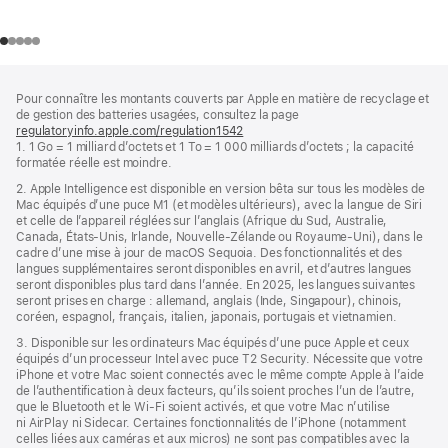
Touches blanches
Pied
Notes
Pour connaître les montants couverts par Apple en matière de recyclage et
de
de
de gestion des batteries usagées, consultez la page
bas
page
regulatoryinfo.apple.com/regulation1542
(s’ouvre
de
1. 1 Go = 1 milliard d’octets et 1 To = 1 000 milliards d’octets ; la capacité
dans
page
formatée réelle est moindre.
une
nouvelle
2. Apple Intelligence est disponible en version bêta sur tous les modèles de
fenêtre)
Mac équipés d’une puce M1 (et modèles ultérieurs), avec la langue de Siri
et celle de l’appareil réglées sur l’anglais (Afrique du Sud, Australie,
Canada, États‑Unis, Irlande, Nouvelle-Zélande ou Royaume-Uni), dans le
cadre d’une mise à jour de macOS Sequoia. Des fonctionnalités et des
langues supplémentaires seront disponibles en avril, et d’autres langues
seront disponibles plus tard dans l’année. En 2025, les langues suivantes
seront prises en charge : allemand, anglais (Inde, Singapour), chinois,
coréen, espagnol, français, italien, japonais, portugais et vietnamien.
3. Disponible sur les ordinateurs Mac équipés d’une puce Apple et ceux
équipés d’un processeur Intel avec puce T2 Security. Nécessite que votre
iPhone et votre Mac soient connectés avec le même compte Apple à l’aide
de l’authentification à deux facteurs, qu’ils soient proches l’un de l’autre,
que le Bluetooth et le Wi-Fi soient activés, et que votre Mac n’utilise
ni AirPlay ni Sidecar. Certaines fonctionnalités de l’iPhone (notamment
celles liées aux caméras et aux micros) ne sont pas compatibles avec la