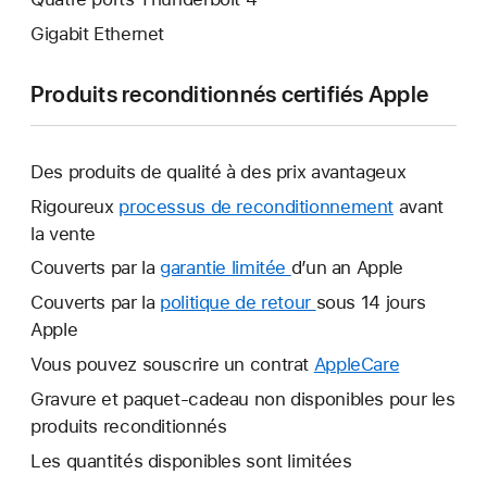
Gigabit Ethernet
Produits reconditionnés certifiés Apple
Des produits de qualité à des prix avantageux
Rigoureux
processus de reconditionnement
avant
la vente
Couverts par la
garantie limitée
Une
d’un an Apple
nouvelle
Couverts par la
politique de retour
Une
sous 14 jours
fenêtre
Apple
nouvelle
s’ouvre.
fenêtre
Vous pouvez souscrire un contrat
AppleCare
Une
s’ouvre.
nouvelle
Gravure et paquet-cadeau non disponibles pour les
fenêtre
produits reconditionnés
s’ouvre.
Les quantités disponibles sont limitées