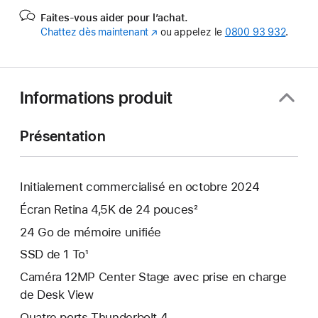
Faites-vous aider pour l’achat.
Chattez dès maintenant
(s’ouvre
ou appelez le
0800 93 932
.
dans
une
nouvelle
fenêtre)
Informations produit
Présentation
Initialement commercialisé en octobre 2024
Écran Retina 4,5K de 24 pouces²
24 Go de mémoire unifiée
SSD de 1 To¹
Caméra 12MP Center Stage avec prise en charge
de Desk View
Quatre ports Thunderbolt 4