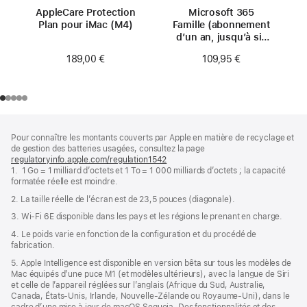
AppleCare Protection
Microsoft 365
Plan pour iMac (M4)
Famille (abonnement
d’un an, jusqu’à six
personnes)
189,00 €
109,95 €
Pied
Notes
Pour connaître les montants couverts par Apple en matière de recyclage et
de
de
de gestion des batteries usagées, consultez la page
bas
page
regulatoryinfo.apple.com/regulation1542
(s’ouvre
de
1. 1 Go = 1 milliard d’octets et 1 To = 1 000 milliards d’octets ; la capacité
dans
page
formatée réelle est moindre.
une
nouvelle
2. La taille réelle de l’écran est de 23,5 pouces (diagonale).
fenêtre)
3. Wi-Fi 6E disponible dans les pays et les régions le prenant en charge.
4. Le poids varie en fonction de la configuration et du procédé de
fabrication.
5. Apple Intelligence est disponible en version bêta sur tous les modèles de
Mac équipés d’une puce M1 (et modèles ultérieurs), avec la langue de Siri
et celle de l’appareil réglées sur l’anglais (Afrique du Sud, Australie,
Canada, États‑Unis, Irlande, Nouvelle-Zélande ou Royaume-Uni), dans le
cadre d’une mise à jour de macOS Sequoia. Des fonctionnalités et des