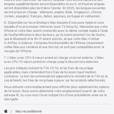
langues supplémentaires seront disponibles en avril, et d’autres langues
seront disponibles plus tard dans l’année. En 2025, les langues suivantes
seront prises en charge : allemand, anglais (Inde, Singapour), chinois,
coréen, espagnol, français, italien, japonais, portugais et vietnamien.
6. Disponible sur les ordinateurs Mac équipés d’une puce Apple et ceux
équipés d’un processeur Intel avec puce T2 Security. Nécessite que votre
iPhone et votre Mac soient connectés avec le même compte Apple à l’aide
de l’authentification à deux facteurs, qu’ils soient proches l’un de l’autre,
que le Bluetooth et le Wi-Fi soient activés, et que votre Mac n’utilise
ni AirPlay ni Sidecar. Certaines fonctionnalités de l’iPhone (notamment
celles liées aux caméras et aux micros) ne sont pas compatibles avec la
recopie de l’iPhone.
7. L’iMac avec CPU 8 cœurs prend en charge un écran externe. L’iMac
avec CPU 10 cœurs prend en charge jusqu’à deux écrans externes.
Les prix indiqués incluent la TVA (21 %) et les frais de recyclage
applicables, mais s’entendent hors frais de livraison (sauf mention
contraire). Le bon de commande fait apparaître le montant de la TVA et, le
cas échéant, les frais de recyclage à payer sur les produits sélectionnés.
Nous utilisons votre emplacement pour afficher plus rapidement les options
de livraison. Nous avons déterminé votre emplacement à partir de votre
adresse IP, ou vous nous l’avez indiqué lors d’une précédente visite sur le
site Apple.
Mac reconditionné