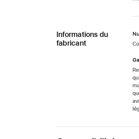
Informations du
Nu
fabricant
Co
Ga
Re
qu
ma
qu
av
lé