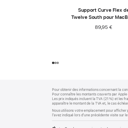
Support Curve Flex d
Twelve South pour Mac
89,95 €
Pied
Notes
Pour obtenir des informations concernant la con
de
de
Pour connaître les montants couverts par Apple 
bas
page
Les prix indiqués incluent la TVA (21 %) et les f
de
apparaître le montant de la TVA et, le cas échéan
page
Nous utilisons votre emplacement pour afficher 
l’avez indiqué lors d’une précédente visite sur le