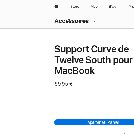
Apple
Store
Mac
iPad
iPh
Navigation
Accessoires
locale
Tout parcourir
menu
Ouvrir
Support Curve de
Twelve South pour
MacBook
69,95 €
Ajouter au Panier