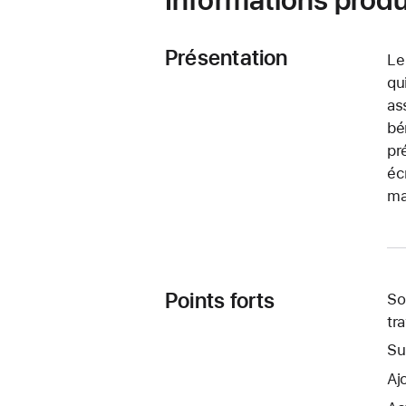
Présentation
Le
qu
as
bé
pr
éc
ma
Points forts
So
tra
Su
Aj