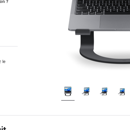
ion ?
 le
it