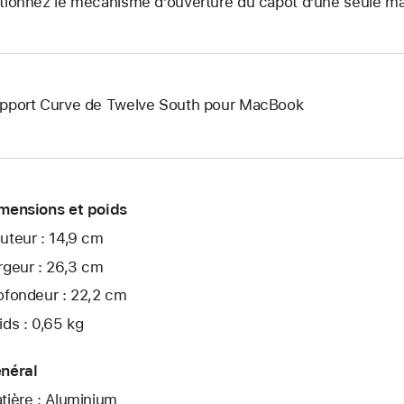
tionnez le mécanisme d’ouverture du capot d’une seule ma
pport Curve de Twelve South pour MacBook
mensions et poids
uteur : 14,9 cm
rgeur : 26,3 cm
ofondeur : 22,2 cm
ids : 0,65 kg
néral
tière : Aluminium