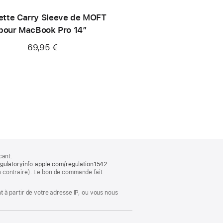
ette Carry Sleeve de MOFT
pour MacBook Pro 14″
69,95 €
cant.
gulatoryinfo.apple.com/regulation1542
(s’ouvre
ion contraire). Le bon de commande fait
dans
une
nouvelle
 à partir de votre adresse IP, ou vous nous
fenêtre)