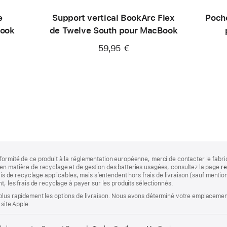
e
Support vertical BookArc Flex
Poch
Book
de Twelve South pour MacBook
59,95 €
formité de ce produit à la réglementation européenne, merci de contacter le fabri
en matière de recyclage et de gestion des batteries usagées, consultez la page
re
rais de recyclage applicables, mais s’entendent hors frais de livraison (sauf ment
t, les frais de recyclage à payer sur les produits sélectionnés.
plus rapidement les options de livraison. Nous avons déterminé votre emplacement
 site Apple.