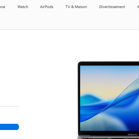
one
Watch
AirPods
TV & Maison
Divertissements