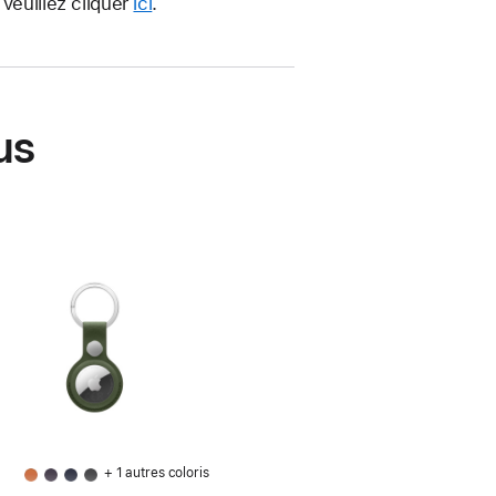
veuillez cliquer
ici
.
us
+ 1 autres coloris