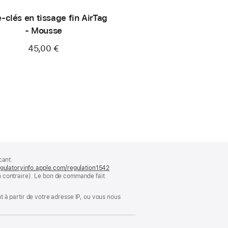
-clés en tissage fin AirTag
- Mousse
45,00 €
cant.
gulatoryinfo.apple.com/regulation1542
(s’ouvre
ion contraire). Le bon de commande fait
dans
une
nouvelle
 à partir de votre adresse IP, ou vous nous
fenêtre)