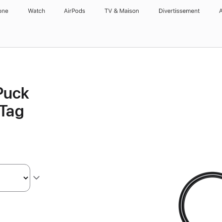
one
Watch
AirPods
TV & Maison
Divertissements
 Puck
rTag