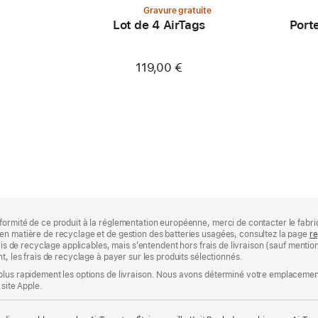
Gravure gratuite
Lot de 4 AirTags
Porte
119,00 €
formité de ce produit à la réglementation européenne, merci de contacter le fabri
en matière de recyclage et de gestion des batteries usagées, consultez la page
re
rais de recyclage applicables, mais s’entendent hors frais de livraison (sauf ment
t, les frais de recyclage à payer sur les produits sélectionnés.
plus rapidement les options de livraison. Nous avons déterminé votre emplacement
 site Apple.