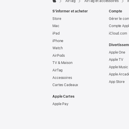
AirTag
AirTag et accessoires
I
Apple
S’informer et acheter
Compte
Store
Gérer le co
Mac
Compte Appl
iPad
iCloud.com
iPhone
Divertissem
Watch
Apple One
AirPods
Apple TV
TV & Maison
Apple Music
AirTag
Apple Arcad
Accessoires
App Store
Cartes Cadeaux
Apple Cartes
Apple Pay