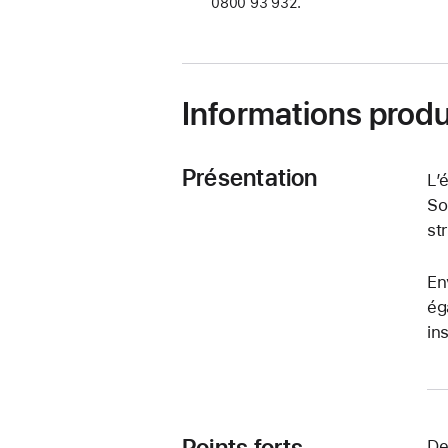
0800 93 932.
dans
une
nouvelle
fenêtre)
Informations produ
Présentation
L’
So
st
En
ég
in
Points forts
De