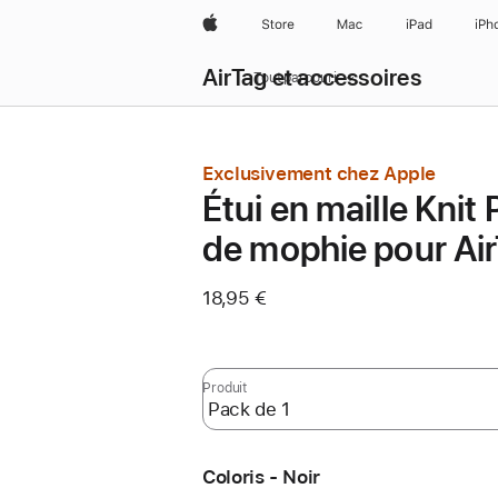
Apple
Store
Mac
iPad
iPh
AirTag et accessoires
Tout parcourir
Exclusivement chez Apple
Étui en maille Knit
de mophie pour Ai
18,95 €
Produit
Coloris - Noir