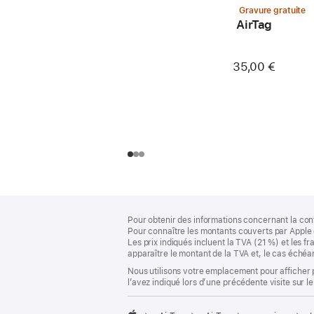
Gravure gratuite
AirTag
35,00 €
Pied
Notes
Pour obtenir des informations concernant la con
de
de
Pour connaître les montants couverts par Apple 
bas
page
Les prix indiqués incluent la TVA (21 %) et les f
de
apparaître le montant de la TVA et, le cas échéan
page
Nous utilisons votre emplacement pour afficher 
l’avez indiqué lors d’une précédente visite sur le