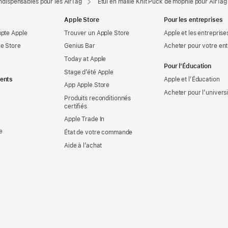
ndispensables pour les AirTag
Étui en maille Knit Puck de mophie pour AirTag
Apple Store
Pour les entreprises
mpte Apple
Trouver un Apple Store
Apple et les entreprise
e Store
Genius Bar
Acheter pour votre ent
Today at Apple
Pour l’Éducation
Stage d’été Apple
ents
Apple et l’Éducation
App Apple Store
Acheter pour l’univers
Produits reconditionnés
certifiés
Apple Trade In
e
État de votre commande
Aide à l’achat