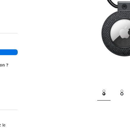
ion ?
 le