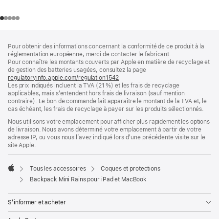
Pied
Notes
Pour obtenir des informations concernant la conformité de ce produit à la
de
de
réglementation européenne, merci de contacter le fabricant.
bas
page
Pour connaître les montants couverts par Apple en matière de recyclage et
de
de gestion des batteries usagées, consultez la page
page
regulatoryinfo.apple.com/regulation1542
(s’ouvre
Les prix indiqués incluent la TVA (21 %) et les frais de recyclage
dans
applicables, mais s’entendent hors frais de livraison (sauf mention
une
contraire). Le bon de commande fait apparaître le montant de la TVA et, le
nouvelle
cas échéant, les frais de recyclage à payer sur les produits sélectionnés.
fenêtre)
Nous utilisons votre emplacement pour afficher plus rapidement les options
de livraison. Nous avons déterminé votre emplacement à partir de votre
adresse IP, ou vous nous l’avez indiqué lors d’une précédente visite sur le
site Apple.
Tous les accessoires
Coques et protections
Apple
Backpack Mini Rains pour iPad et MacBook
S’informer et acheter