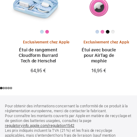
Exclusivement chez Apple
Exclusivement chez Apple
Étui de rangement
Étui avec boucle
Cloudform Burrard
pour AirTag de
Tech de Herschel
mophie
64,95 €
16,95 €
Pied
Notes
Pour obtenir des informations concernant la conformité de ce produit à la
de
de
réglementation européenne, merci de contacter le fabricant.
bas
page
Pour connaître les montants couverts par Apple en matière de recyclage et
de
de gestion des batteries usagées, consultez la page
page
regulatoryinfo.apple.com/regulation1542
(s’ouvre
Les prix indiqués incluent la TVA (21 %) et les frais de recyclage
dans
applicables, mais s’entendent hors frais de livraison (sauf mention
une