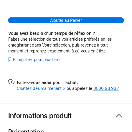
Ajouter au Panier
Vous avez besoin d’un temps de réflexion ?
Faites une sélection de tous vos articles préférés en les
enregistrant dans Votre sélection, puis revenez à tout
moment et reprenez exactement là où vous en étiez.
Enregistrer pour plus tard
Faites-vous aider pour l’achat.
Chattez dès maintenant
(s’ouvre
ou appelez le
0800 93 932
.
dans
une
nouvelle
fenêtre)
Informations produit
Présentation