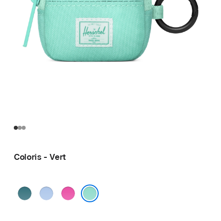
Coloris - Vert
Vert
Bleu
Rose
foncé
Vert