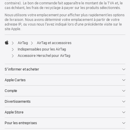
contraire). Le bon de commande fait apparaître le montant de la TVA et, le
nouvelle
cas échéant, les frais de recyclage à payer sur les produits sélectionnés.
fenêtre)
Nous utilisons votre emplacement pour afficher plus rapidement les options
de livraison. Nous avons déterminé votre emplacement à partir de votre
adresse IP, ou vous nous l’avez indiqué lors d’une précédente visite sur le
site Apple.
AirTag
AirTag et accessoires
Apple
Indispensables pour les AirTag
Accessoire Herschel pour AirTag
S’informer et acheter
Apple Cartes
Compte
Divertissements
Apple Store
Pour les entreprises