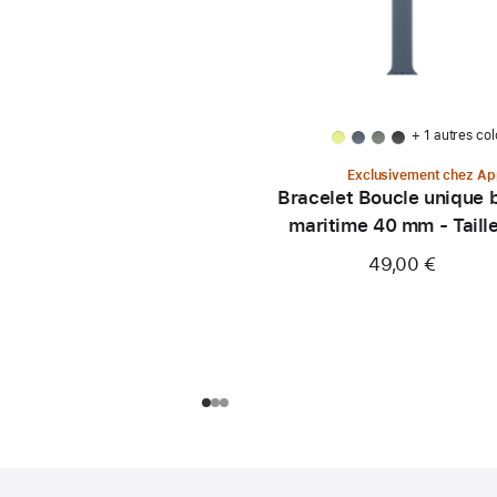
+ 1 autres col
Exclusivement chez Ap
Bracelet Boucle unique 
maritime 40 mm - Taill
49,00 €
Pied
Notes