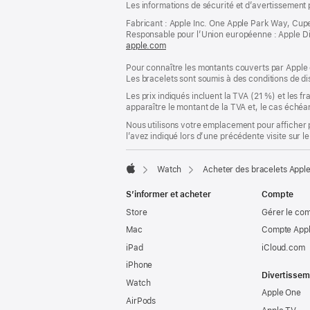
Les informations de sécurité et d’avertissement 
de
de
bas
Fabricant : Apple Inc. One Apple Park Way, Cup
page
Responsable pour l’Union européenne : Apple Distri
de
apple.com
(s’ouvre
page
dans
Pour connaître les montants couverts par Apple 
une
Les bracelets sont soumis à des conditions de dis
nouvelle
fenêtre)
Les prix indiqués incluent la TVA (21 %) et les f
apparaître le montant de la TVA et, le cas échéan
Nous utilisons votre emplacement pour afficher 
l’avez indiqué lors d’une précédente visite sur le
Watch
Acheter des bracelets Appl
Apple
S’informer et acheter
Compte
Store
Gérer le co
Mac
Compte Appl
iPad
iCloud.com
iPhone
Divertissem
Watch
Apple One
AirPods