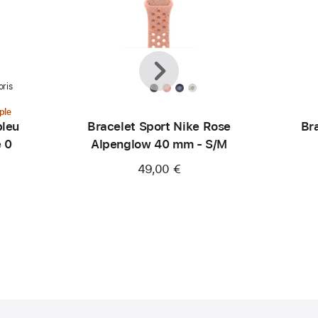
Précédent
Suivant
oris
ple
bleu
Bracelet Sport Nike Rose
Br
e 0
Alpenglow 40 mm - S/M
49,00 €