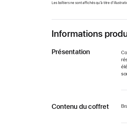
Les boîtiers ne sont affichés qu’à titre d’illustrati
nouvelle
fenêtre)
Informations produ
Présentation
Co
ré
él
so
Contenu du coffret
Br