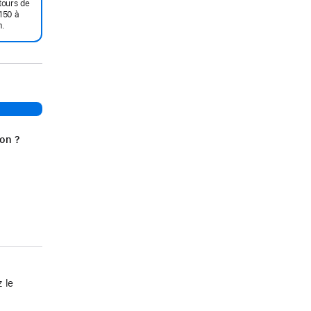
tours de
150 à
m.
ion ?
 le