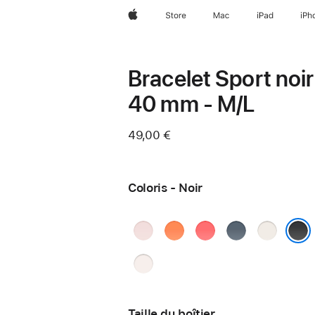
Apple
Store
Mac
iPad
iPh
Bracelet Sport noir
40 mm - M/L
49,00 €
Coloris - Noir
Rose
Clémentine
Rose
Bleu
Lumière ste
pastel
goyave
maritime
Noir
Rose
tendre
Taille du boîtier