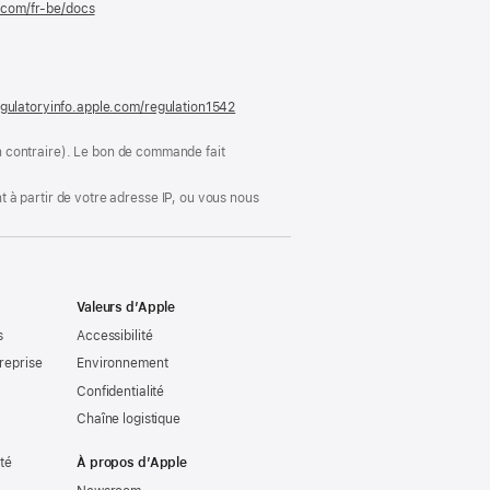
e.com/fr-be/docs
(s’ouvre
dans
une
nouvelle
fenêtre)
gulatoryinfo.apple.com/regulation1542
(s’ouvre
dans
une
ion contraire). Le bon de commande fait
nouvelle
fenêtre)
 à partir de votre adresse IP, ou vous nous
Valeurs d’Apple
s
Accessibilité
reprise
Environnement
Confidentialité
Chaîne logistique
ité
À propos d’Apple