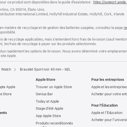
pour ce produit sont disponibles dans le guide d’assistance :
https://support.appl
ertino, CA 95014, États-Unis.
bution International Limited, Hollyhill Industrial Estate, Hollyhill, Cork, Irlande
en matière de recyclage et de gestion des batteries usagées, consultez la page
re
ponibilité.
rais de recyclage applicables, mais s’entendent hors frais de livraison (sauf ment
t, les frais de recyclage à payer sur les produits sélectionnés.
plus rapidement les options de livraison. Nous avons déterminé votre emplacement
 site Apple.
e Watch
Bracelet Sport noir 40 mm - M/L
Apple Store
Pour les entreprises
mpte Apple
Trouver un Apple Store
Apple et les entreprise
e Store
Genius Bar
Acheter pour votre ent
Today at Apple
Pour l’Éducation
Stage d’été Apple
ents
Apple et l’Éducation
App Apple Store
Acheter pour l’univers
Produits reconditionnés