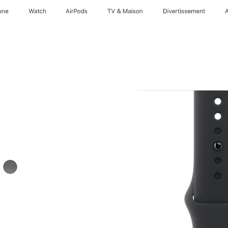
one
Watch
AirPods
TV & Maison
Divertissements
llaire
Gris
minéral