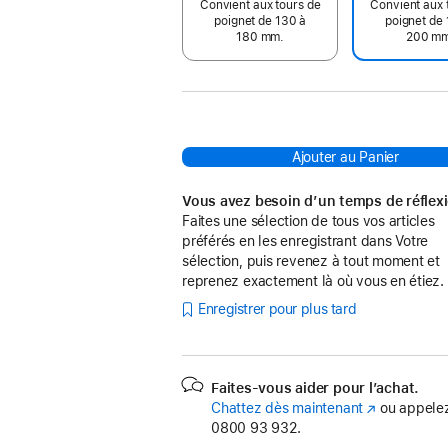
Convient aux tours de
Convient aux 
poignet de 130 à
poignet de 
180 mm.
200 m
Ajouter au Panier
Vous avez besoin d’un temps de réflex
Faites une sélection de tous vos articles
préférés en les enregistrant dans Votre
sélection, puis revenez à tout moment et
reprenez exactement là où vous en étiez.
Enregistrer pour plus tard
Faites-vous aider pour l’achat.
Chattez dès maintenant
(s’ouvre
ou appelez
0800 93 932.
dans
une