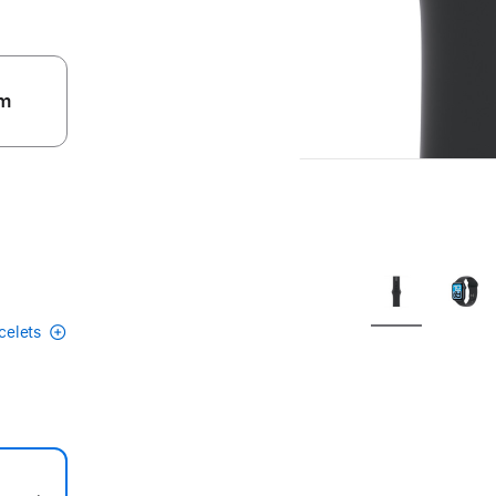
m
acelets