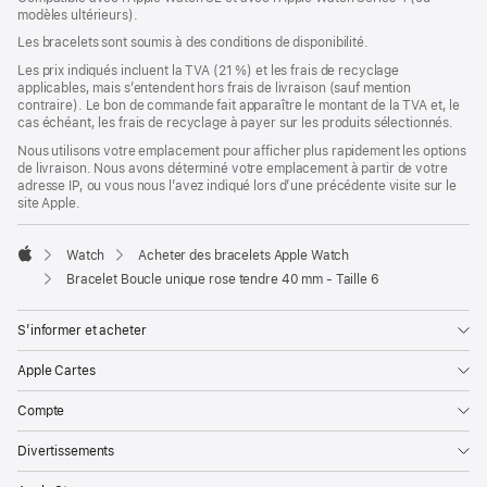
modèles ultérieurs).
une
nouvelle
Les bracelets sont soumis à des conditions de disponibilité.
fenêtre)
Les prix indiqués incluent la TVA (21 %) et les frais de recyclage
applicables, mais s’entendent hors frais de livraison (sauf mention
contraire). Le bon de commande fait apparaître le montant de la TVA et, le
cas échéant, les frais de recyclage à payer sur les produits sélectionnés.
Nous utilisons votre emplacement pour afficher plus rapidement les options
de livraison. Nous avons déterminé votre emplacement à partir de votre
adresse IP, ou vous nous l’avez indiqué lors d’une précédente visite sur le
site Apple.
Watch
Acheter des bracelets Apple Watch
Apple
Bracelet Boucle unique rose tendre 40 mm - Taille 6
S’informer et acheter
Apple Cartes
Compte
Divertissements