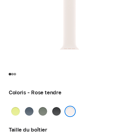
Coloris - Rose tendre
Jaune
Bleu
Gris
Noir
fluo
maritime
vert
Rose tendre
Taille du boîtier