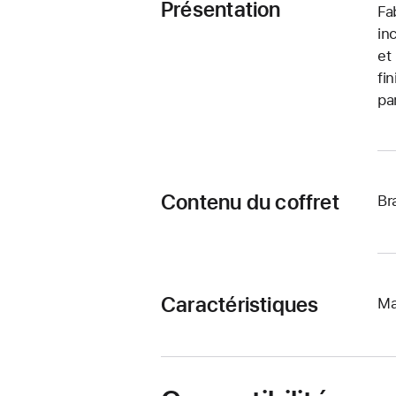
Présentation
Fa
in
et
fi
pa
Contenu du coffret
Br
Caractéristiques
Ma