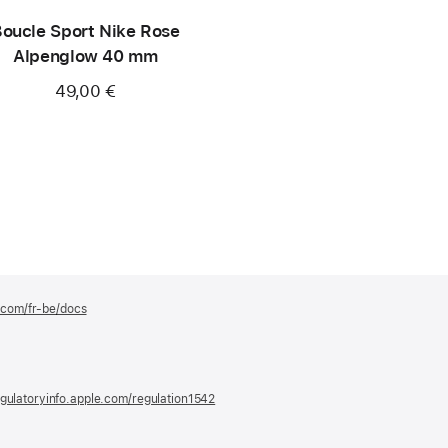
oucle Sport Nike Rose
Alpenglow 40 mm
49,00 €
e.com/fr-be/docs
(s’ouvre
dans
une
nouvelle
fenêtre)
gulatoryinfo.apple.com/regulation1542
(s’ouvre
dans
une
nouvelle