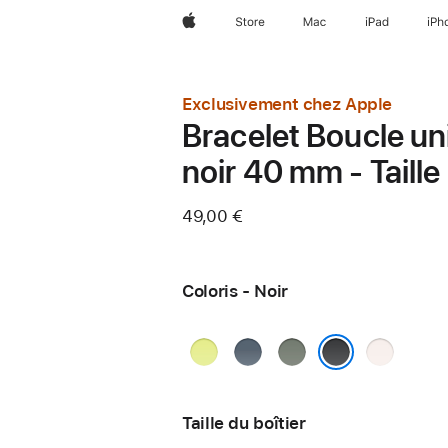
Apple
Store
Mac
iPad
iPh
Exclusivement chez Apple
Bracelet Boucle un
noir 40 mm - Taille
49,00 €
Coloris - Noir
Jaune
Bleu
Gris
Rose
fluo
maritime
vert
tendre
Noir
Taille du boîtier