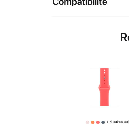
Compatibilité
R
+ 4 autres col