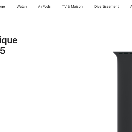
one
Watch
AirPods
TV & Maison
Divertissements
ique
 5