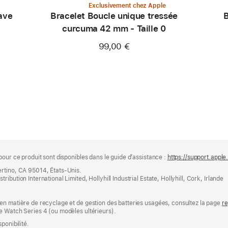
Exclusivement chez Apple
ave
Bracelet Boucle unique tressée
B
curcuma 42 mm - Taille 0
99,00 €
pour ce produit sont disponibles dans le guide d’assistance :
https://support.appl
ertino, CA 95014, États-Unis.
bution International Limited, Hollyhill Industrial Estate, Hollyhill, Cork, Irlande
en matière de recyclage et de gestion des batteries usagées, consultez la page
re
e Watch Series 4 (ou modèles ultérieurs).
ponibilité.