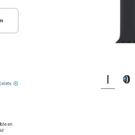
m
acelets
ible en
our