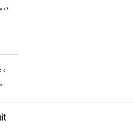
ion ?
 le
on.
it