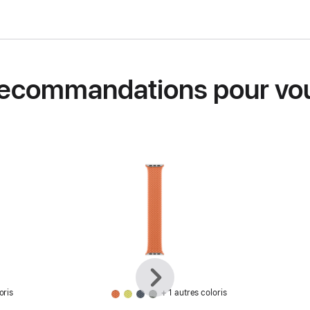
ecommandations pour vo
Précédent
Suivant
oris
+ 1 autres coloris