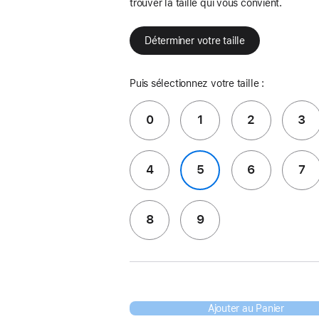
trouver la taille qui vous convient.
Déterminer votre taille
Puis sélectionnez votre taille :
0
1
2
3
4
5
6
7
8
9
Ajouter au Panier