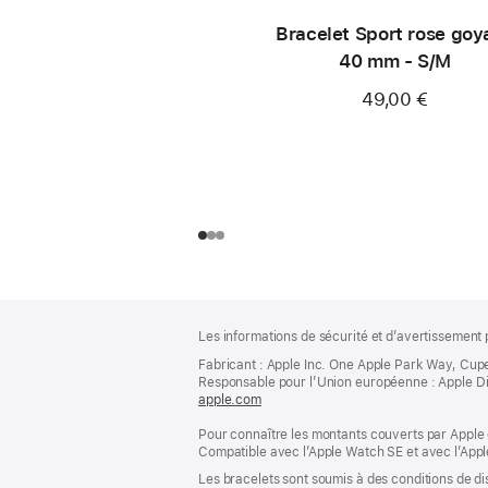
Bracelet Sport rose goy
40 mm - S/M
49,00 €
Pied
Notes
Les informations de sécurité et d’avertissement 
de
de
bas
Fabricant : Apple Inc. One Apple Park Way, Cup
page
Responsable pour l’Union européenne : Apple Distri
de
apple.com
(s’ouvre
page
dans
Pour connaître les montants couverts par Apple 
une
Compatible avec l’Apple Watch SE et avec l’Appl
nouvelle
fenêtre)
Les bracelets sont soumis à des conditions de dis