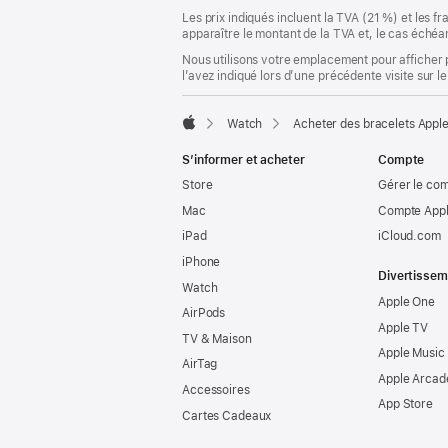
Les prix indiqués incluent la TVA (21 %) et les f
apparaître le montant de la TVA et, le cas échéan
Nous utilisons votre emplacement pour afficher 
l’avez indiqué lors d’une précédente visite sur le
Watch
Acheter des bracelets Appl
Apple
S’informer et acheter
Compte
Store
Gérer le co
Mac
Compte Appl
iPad
iCloud.com
iPhone
Divertissem
Watch
Apple One
AirPods
Apple TV
TV & Maison
Apple Music
AirTag
Apple Arcad
Accessoires
App Store
Cartes Cadeaux