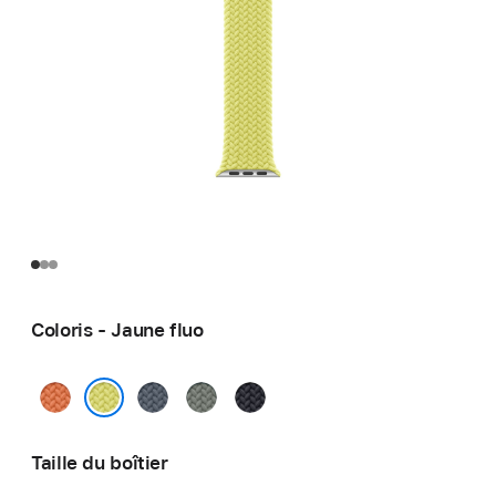
Coloris - Jaune fluo
Curcuma
Bleu
Gris
Minuit
maritime
vert
Jaune fluo
Taille du boîtier