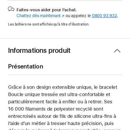
Faites-vous aider pour l’achat.
Chattez dès maintenant
(s’ouvre
ou appelez le
0800 93 932
.
dans
Les boîtiers ne sont affichés qu’à titre d’illustration.
une
nouvelle
fenêtre)
Informations produit
Présentation
Grâce à son design extensible unique, le bracelet
Boucle unique tressée est ultra-confortable et
particulièrement facile à enfiler ou à retirer. Ses
16 000 filaments de polyester recyclé sont
entrecroisés autour de fils de silicone ultra-fins à
l’aide d’un métier à tresser haute précision, puis