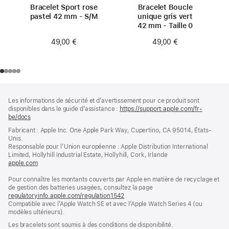
Bracelet Sport rose
Bracelet Boucle
pastel 42 mm - S/M
unique gris vert
42 mm - Taille 0
49,00 €
49,00 €
Pied
Notes
Les informations de sécurité et d’avertissement pour ce produit sont
de
de
disponibles dans le guide d’assistance :
https://support.apple.com/fr-
bas
page
be/docs
(s’ouvre
de
dans
Fabricant : Apple Inc. One Apple Park Way, Cupertino, CA 95014, États-
page
une
Unis.
nouvelle
Responsable pour l’Union européenne : Apple Distribution International
fenêtre)
Limited, Hollyhill Industrial Estate, Hollyhill, Cork, Irlande
apple.com
(s’ouvre
dans
Pour connaître les montants couverts par Apple en matière de recyclage et
une
de gestion des batteries usagées, consultez la page
nouvelle
regulatoryinfo.apple.com/regulation1542
fenêtre)
(s’ouvre
Compatible avec l’Apple Watch SE et avec l’Apple Watch Series 4 (ou
dans
modèles ultérieurs).
une
nouvelle
Les bracelets sont soumis à des conditions de disponibilité.
fenêtre)