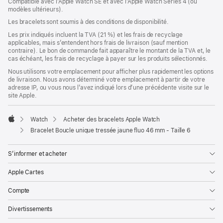
Compatible avec l’Apple Watch SE et avec l’Apple Watch Series 4 (ou
dans
modèles ultérieurs).
une
nouvelle
Les bracelets sont soumis à des conditions de disponibilité.
fenêtre)
Les prix indiqués incluent la TVA (21 %) et les frais de recyclage
applicables, mais s’entendent hors frais de livraison (sauf mention
contraire). Le bon de commande fait apparaître le montant de la TVA et, le
cas échéant, les frais de recyclage à payer sur les produits sélectionnés.
Nous utilisons votre emplacement pour afficher plus rapidement les options
de livraison. Nous avons déterminé votre emplacement à partir de votre
adresse IP, ou vous nous l’avez indiqué lors d’une précédente visite sur le
site Apple.
Watch
Acheter des bracelets Apple Watch
Apple
Bracelet Boucle unique tressée jaune fluo 46 mm - Taille 6
S’informer et acheter
Apple Cartes
Compte
Divertissements