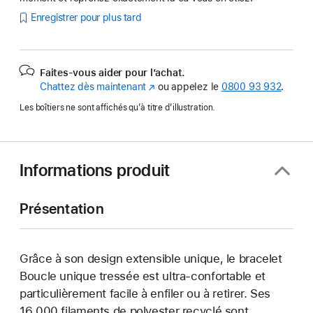
Enregistrer pour plus tard
Faites-vous aider pour l’achat.
Chattez dès maintenant
(s’ouvre
ou appelez le
0800 93 932
.
dans
Les boîtiers ne sont affichés qu’à titre d’illustration.
une
nouvelle
fenêtre)
Informations produit
Présentation
Grâce à son design extensible unique, le bracelet
Boucle unique tressée est ultra-confortable et
particulièrement facile à enfiler ou à retirer. Ses
16 000 filaments de polyester recyclé sont