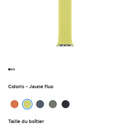
Coloris - Jaune fluo
Curcuma
Bleu
Gris
Minuit
maritime
vert
Jaune fluo
Taille du boîtier