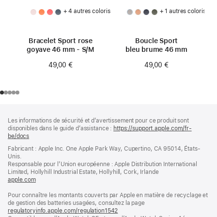
+ 4 autres coloris
+ 1 autres coloris
Bracelet Sport rose
Boucle Sport
goyave 46 mm - S/M
bleu brume 46 mm
49,00 €
49,00 €
Pied
Notes
Les informations de sécurité et d’avertissement pour ce produit sont
de
de
disponibles dans le guide d’assistance :
https://support.apple.com/fr-
bas
page
be/docs
(s’ouvre
de
dans
Fabricant : Apple Inc. One Apple Park Way, Cupertino, CA 95014, États-
page
une
Unis.
nouvelle
Responsable pour l’Union européenne : Apple Distribution International
fenêtre)
Limited, Hollyhill Industrial Estate, Hollyhill, Cork, Irlande
apple.com
(s’ouvre
dans
Pour connaître les montants couverts par Apple en matière de recyclage et
une
de gestion des batteries usagées, consultez la page
nouvelle
regulatoryinfo.apple.com/regulation1542
fenêtre)
(s’ouvre