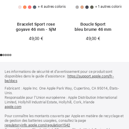
+ 4 autres coloris
+ 1 autres coloris
Bracelet Sport rose
Boucle Sport
goyave 46 mm - S/M
bleu brume 46 mm
49,00 €
49,00 €
Pied
Notes
Les informations de sécurité et d’avertissement pour ce produit sont
de
de
disponibles dans le guide d’assistance :
https://support.apple.com/fr-
bas
page
be/docs
(s’ouvre
de
dans
Fabricant : Apple Inc. One Apple Park Way, Cupertino, CA 95014, États-
page
une
Unis.
nouvelle
Responsable pour l’Union européenne : Apple Distribution International
fenêtre)
Limited, Hollyhill Industrial Estate, Hollyhill, Cork, Irlande
apple.com
(s’ouvre
dans
Pour connaître les montants couverts par Apple en matière de recyclage et
une
de gestion des batteries usagées, consultez la page
nouvelle
regulatoryinfo.apple.com/regulation1542
fenêtre)
(s’ouvre