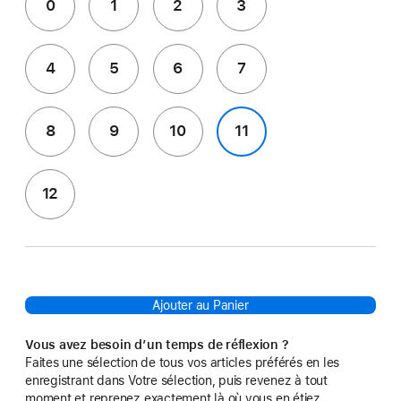
0
1
2
3
4
5
6
7
8
9
10
11
12
Ajouter au Panier
Vous avez besoin d’un temps de réflexion ?
Faites une sélection de tous vos articles préférés en les
enregistrant dans Votre sélection, puis revenez à tout
moment et reprenez exactement là où vous en étiez.