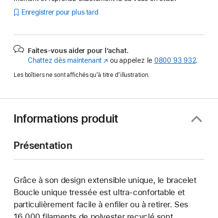
Enregistrer pour plus tard
Faites-vous aider pour l’achat.
Chattez dès maintenant
(s’ouvre
ou appelez le
0800 93 932
.
dans
Les boîtiers ne sont affichés qu’à titre d’illustration.
une
nouvelle
fenêtre)
Informations produit
Présentation
Grâce à son design extensible unique, le bracelet
Boucle unique tressée est ultra-confortable et
particulièrement facile à enfiler ou à retirer. Ses
16 000 filaments de polyester recyclé sont