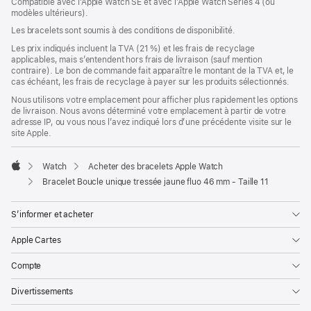
Compatible avec l’Apple Watch SE et avec l’Apple Watch Series 4 (ou
dans
modèles ultérieurs).
une
nouvelle
Les bracelets sont soumis à des conditions de disponibilité.
fenêtre)
Les prix indiqués incluent la TVA (21 %) et les frais de recyclage
applicables, mais s’entendent hors frais de livraison (sauf mention
contraire). Le bon de commande fait apparaître le montant de la TVA et, le
cas échéant, les frais de recyclage à payer sur les produits sélectionnés.
Nous utilisons votre emplacement pour afficher plus rapidement les options
de livraison. Nous avons déterminé votre emplacement à partir de votre
adresse IP, ou vous nous l’avez indiqué lors d’une précédente visite sur le
site Apple.
Watch
Acheter des bracelets Apple Watch
Apple
Bracelet Boucle unique tressée jaune fluo 46 mm - Taille 11
S’informer et acheter
Apple Cartes
Compte
Divertissements