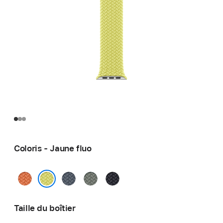
Coloris - Jaune fluo
Curcuma
Bleu
Gris
Minuit
maritime
vert
Jaune fluo
Taille du boîtier