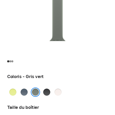
Coloris - Gris vert
Jaune
Bleu
Noir
Rose
fluo
maritime
tendre
Gris vert
Taille du boîtier