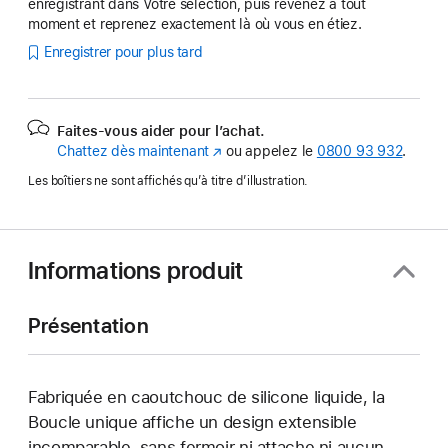
enregistrant dans Votre sélection, puis revenez à tout
moment et reprenez exactement là où vous en étiez.
Enregistrer pour plus tard
Faites-vous aider pour l’achat.
Chattez dès maintenant
(s’ouvre
ou appelez le
0800 93 932
.
dans
Les boîtiers ne sont affichés qu’à titre d’illustration.
une
nouvelle
fenêtre)
Informations produit
Présentation
Fabriquée en caoutchouc de silicone liquide, la
Boucle unique affiche un design extensible
incomparable, sans fermoir ni attache ni aucun