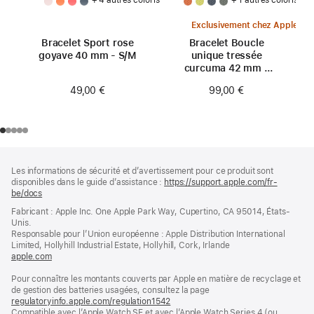
Exclusivement chez Apple
Bracelet Sport rose
Bracelet Boucle
goyave 40 mm - S/M
unique tressée
curcuma 42 mm -
Taille 0
49,00 €
99,00 €
Pied
Notes
Les informations de sécurité et d’avertissement pour ce produit sont
de
de
disponibles dans le guide d’assistance :
https://support.apple.com/fr-
bas
page
be/docs
(s’ouvre
de
dans
Fabricant : Apple Inc. One Apple Park Way, Cupertino, CA 95014, États-
page
une
Unis.
nouvelle
Responsable pour l’Union européenne : Apple Distribution International
fenêtre)
Limited, Hollyhill Industrial Estate, Hollyhill, Cork, Irlande
apple.com
(s’ouvre
dans
Pour connaître les montants couverts par Apple en matière de recyclage et
une
de gestion des batteries usagées, consultez la page
nouvelle
regulatoryinfo.apple.com/regulation1542
fenêtre)
(s’ouvre
Compatible avec l’Apple Watch SE et avec l’Apple Watch Series 4 (ou
dans