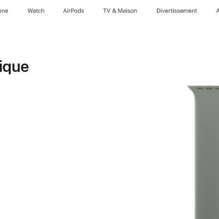
one
Watch
AirPods
TV & Maison
Divertissements
ique