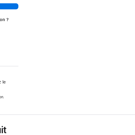
ion ?
 le
on.
it