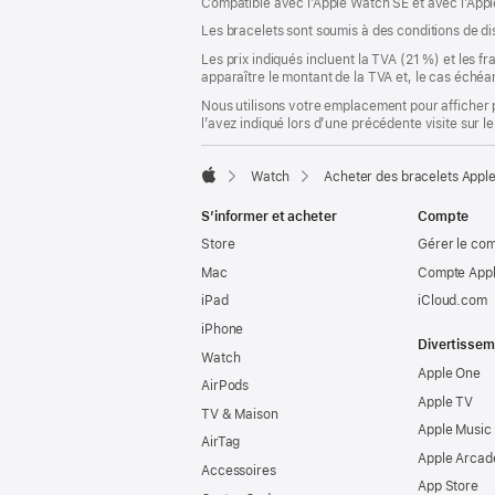
Compatible avec l’Apple Watch SE et avec l’Appl
nouvelle
fenêtre)
Les bracelets sont soumis à des conditions de dis
Les prix indiqués incluent la TVA (21 %) et les f
apparaître le montant de la TVA et, le cas échéan
Nous utilisons votre emplacement pour afficher 
l’avez indiqué lors d’une précédente visite sur le
Watch
Acheter des bracelets Appl
Apple
S’informer et acheter
Compte
Store
Gérer le co
Mac
Compte Appl
iPad
iCloud.com
iPhone
Divertissem
Watch
Apple One
AirPods
Apple TV
TV & Maison
Apple Music
AirTag
Apple Arcad
Accessoires
App Store