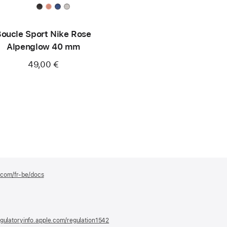
oucle Sport Nike Rose
Alpenglow 40 mm
49,00 €
e.com/fr-be/docs
(s’ouvre
dans
une
nouvelle
fenêtre)
gulatoryinfo.apple.com/regulation1542
(s’ouvre