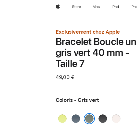
Apple
Store
Mac
iPad
iPh
Exclusivement chez Apple
Bracelet Boucle un
gris vert 40 mm -
Taille 7
49,00 €
Coloris - Gris vert
Jaune
Bleu
Noir
Rose
fluo
maritime
tendre
Gris vert