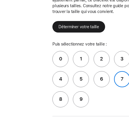
plusieurs tailles. Consultez notre guide p
trouver la taille qui vous convient.
Déterminer votre taille
Puis sélectionnez votre taille :
0
1
2
3
4
5
6
7
8
9