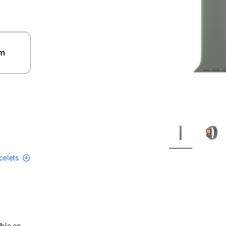
m
acelets
ible en