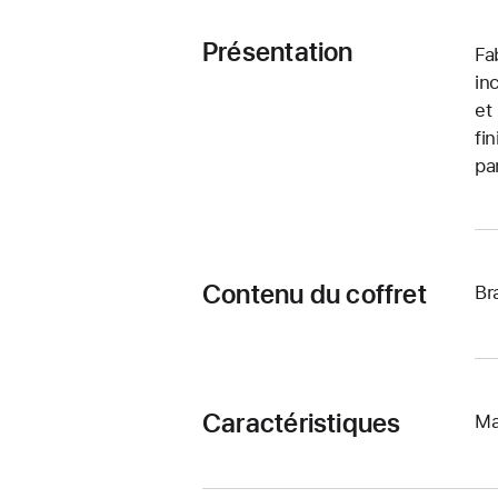
Présentation
Fa
in
et
fi
pa
Contenu du coffret
Br
Caractéristiques
Ma