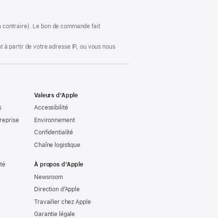
dans
une
nouvelle
fenêtre)
ion contraire). Le bon de commande fait
 à partir de votre adresse IP, ou vous nous
Valeurs d’Apple
s
Accessibilité
reprise
Environnement
Confidentialité
Chaîne logistique
ité
À propos d’Apple
Newsroom
Direction d’Apple
Travailler chez Apple
Garantie légale