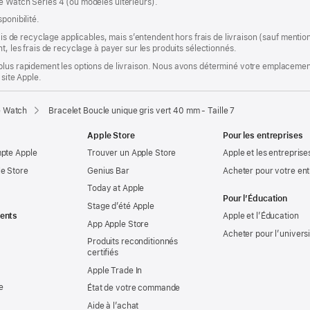
e Watch Series 4 (ou modèles ultérieurs).
ponibilité.
rais de recyclage applicables, mais s’entendent hors frais de livraison (sauf ment
t, les frais de recyclage à payer sur les produits sélectionnés.
plus rapidement les options de livraison. Nous avons déterminé votre emplacement
 site Apple.
e Watch
Bracelet Boucle unique gris vert 40 mm - Taille 7
Apple Store
Pour les entreprises
mpte Apple
Trouver un Apple Store
Apple et les entreprise
e Store
Genius Bar
Acheter pour votre ent
Today at Apple
Pour l’Éducation
Stage d’été Apple
ents
Apple et l’Éducation
App Apple Store
Acheter pour l’univers
Produits reconditionnés
certifiés
Apple Trade In
e
État de votre commande
Aide à l’achat