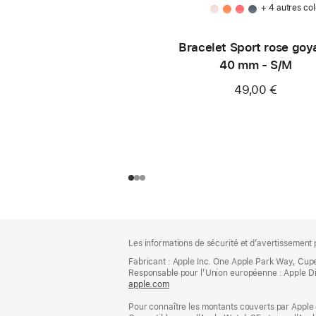
+ 4 autres col
Bracelet Sport rose goy
40 mm - S/M
49,00 €
Pied
Notes
Les informations de sécurité et d’avertissement 
de
de
bas
Fabricant : Apple Inc. One Apple Park Way, Cup
page
Responsable pour l’Union européenne : Apple Distri
de
apple.com
(s’ouvre
page
dans
Pour connaître les montants couverts par Apple 
une