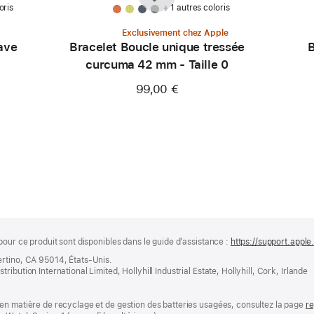
oris
+ 1 autres coloris
Exclusivement chez Apple
ave
Bracelet Boucle unique tressée
B
curcuma 42 mm - Taille 0
99,00 €
pour ce produit sont disponibles dans le guide d’assistance :
https://support.appl
ertino, CA 95014, États-Unis.
bution International Limited, Hollyhill Industrial Estate, Hollyhill, Cork, Irlande
en matière de recyclage et de gestion des batteries usagées, consultez la page
re