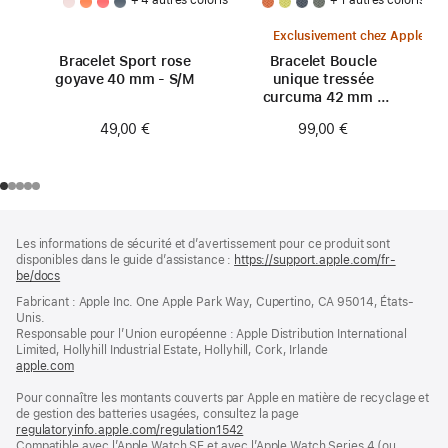
Exclusivement chez Apple
Bracelet Sport rose
Bracelet Boucle
goyave 40 mm - S/M
unique tressée
curcuma 42 mm -
Taille 0
49,00 €
99,00 €
Pied
Notes
Les informations de sécurité et d’avertissement pour ce produit sont
de
de
disponibles dans le guide d’assistance :
https://support.apple.com/fr-
bas
page
be/docs
(s’ouvre
de
dans
Fabricant : Apple Inc. One Apple Park Way, Cupertino, CA 95014, États-
page
une
Unis.
nouvelle
Responsable pour l’Union européenne : Apple Distribution International
fenêtre)
Limited, Hollyhill Industrial Estate, Hollyhill, Cork, Irlande
apple.com
(s’ouvre
dans
Pour connaître les montants couverts par Apple en matière de recyclage et
une
de gestion des batteries usagées, consultez la page
nouvelle
regulatoryinfo.apple.com/regulation1542
fenêtre)
(s’ouvre
Compatible avec l’Apple Watch SE et avec l’Apple Watch Series 4 (ou
dans