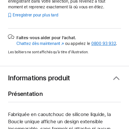
enregistrant dans Votre sélection, puis revenez à tout
moment et reprenez exactement là où vous en étiez.
Enregistrer pour plus tard
Faites-vous aider pour l’achat.
Chattez dès maintenant
(s’ouvre
ou appelez le
0800 93 932
.
dans
Les boîtiers ne sont affichés qu’à titre d’illustration.
une
nouvelle
fenêtre)
Informations produit
Présentation
Fabriquée en caoutchouc de silicone liquide, la
Boucle unique affiche un design extensible
incomparable, sans fermoir ni attache ni aucun