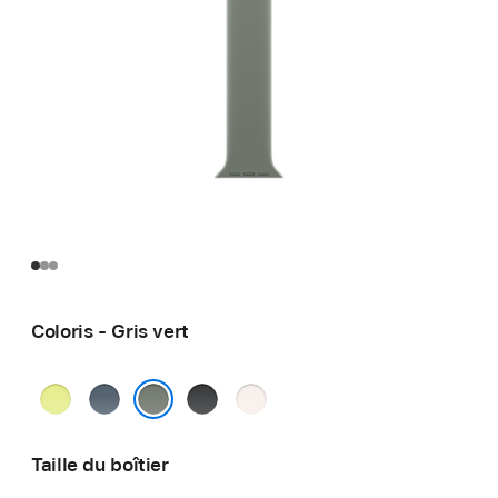
Coloris - Gris vert
Jaune
Bleu
Noir
Rose
fluo
maritime
tendre
Gris vert
Taille du boîtier