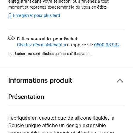
enregistrant dans Votre sélection, puis revenez à tout
moment et reprenez exactement là où vous en étiez.
Enregistrer pour plus tard
Faites-vous aider pour l’achat.
Chattez dès maintenant
(s’ouvre
ou appelez le
0800 93 932
.
dans
Les boîtiers ne sont affichés qu’à titre d’illustration.
une
nouvelle
fenêtre)
Informations produit
Présentation
Fabriquée en caoutchouc de silicone liquide, la
Boucle unique affiche un design extensible
incomparable, sans fermoir ni attache ni aucun