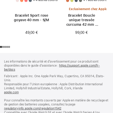
Exclusivement chez Apple
Bracelet Sport rose
Bracelet Boucle
goyave 40 mm - S/M
unique tressée
curcuma 42 mm -
Taille 0
49,00 €
99,00 €
Pied
Notes
Les informations de sécurité et d’avertissement pour ce produit sont
de
de
disponibles dans le guide d’assistance :
https://support.apple.com/fr-
bas
page
be/docs
(s’ouvre
de
dans
Fabricant : Apple Inc. One Apple Park Way, Cupertino, CA 95014, États-
page
une
Unis.
nouvelle
Responsable pour l’Union européenne : Apple Distribution International
fenêtre)
Limited, Hollyhill Industrial Estate, Hollyhill, Cork, Irlande
apple.com
(s’ouvre
dans
Pour connaître les montants couverts par Apple en matière de recyclage et
une
de gestion des batteries usagées, consultez la page
nouvelle
regulatoryinfo.apple.com/regulation1542
fenêtre)
(s’ouvre
Compatible avec l’Apple Watch SE et avec l’Apple Watch Series 4 (ou
dans