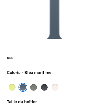
Coloris - Bleu maritime
Jaune
Gris
Noir
Rose
fluo
vert
tendre
Bleu maritime
Taille du boîtier