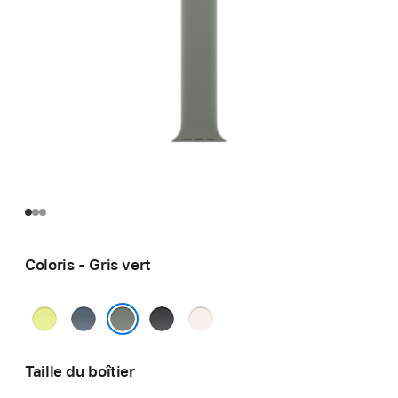
Coloris - Gris vert
Jaune
Bleu
Noir
Rose
fluo
maritime
tendre
Gris vert
Taille du boîtier