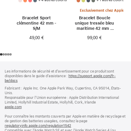
Exclusivement chez Apple
Bracelet Sport
Bracelet Boucle
clémentine 42 mm -
unique tressée bleu
S/M
maritime 42 mm -
Taille 0
49,00 €
99,00 €
Pied
Notes
Les informations de sécurité et d’avertissement pour ce produit sont
de
de
disponibles dans le guide d’assistance :
https://support.apple.com/fr-
bas
page
be/docs
(s’ouvre
de
dans
Fabricant : Apple Inc. One Apple Park Way, Cupertino, CA 95014, États-
page
une
Unis.
nouvelle
Responsable pour l’Union européenne : Apple Distribution International
fenêtre)
Limited, Hollyhill Industrial Estate, Hollyhill, Cork, Irlande
apple.com
(s’ouvre
dans
Pour connaître les montants couverts par Apple en matière de recyclage et
une
de gestion des batteries usagées, consultez la page
nouvelle
regulatoryinfo.apple.com/regulation1542
fenêtre)
(s’ouvre
Compatible avec l’Apple Watch SE et avec l’Apple Watch Series 4 (ou
dans