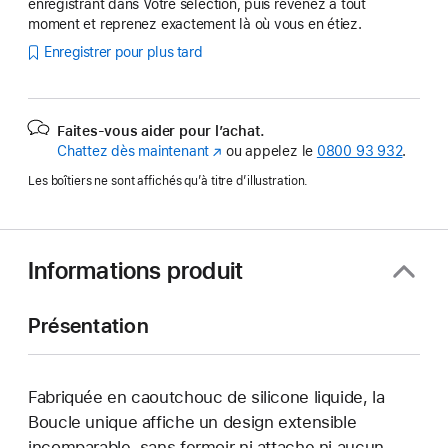
enregistrant dans Votre sélection, puis revenez à tout
moment et reprenez exactement là où vous en étiez.
Enregistrer pour plus tard
Faites-vous aider pour l’achat.
Chattez dès maintenant
(s’ouvre
ou appelez le
0800 93 932
.
dans
Les boîtiers ne sont affichés qu’à titre d’illustration.
une
nouvelle
fenêtre)
Informations produit
Présentation
Fabriquée en caoutchouc de silicone liquide, la
Boucle unique affiche un design extensible
incomparable, sans fermoir ni attache ni aucun