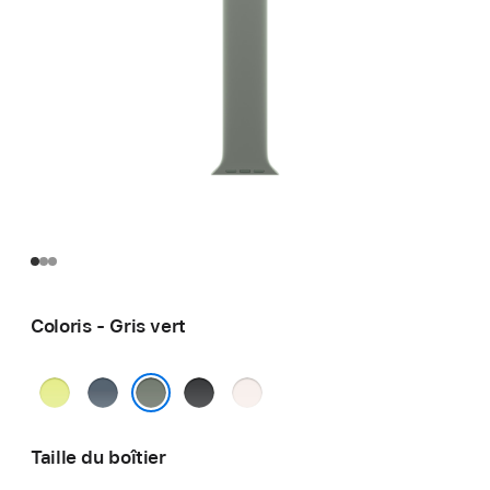
Coloris - Gris vert
Jaune
Bleu
Noir
Rose
fluo
maritime
tendre
Gris vert
Taille du boîtier