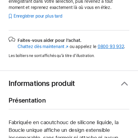
enregistrant dans Votre sélection, puis revenez à tout
moment et reprenez exactement là où vous en étiez.
Enregistrer pour plus tard
Faites-vous aider pour l’achat.
Chattez dès maintenant
(s’ouvre
ou appelez le
0800 93 932
.
dans
Les boîtiers ne sont affichés qu’à titre d’illustration.
une
nouvelle
fenêtre)
Informations produit
Présentation
Fabriquée en caoutchouc de silicone liquide, la
Boucle unique affiche un design extensible
incomparable, sans fermoir ni attache ni aucun