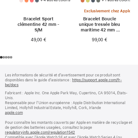
Exclusivement chez Apple
Bracelet Sport
Bracelet Boucle
clémentine 42 mm -
unique tressée bleu
S/M
maritime 42 mm -
Taille 0
49,00 €
99,00 €
Pied
Notes
Les informations de sécurité et d’avertissement pour ce produit sont
de
de
disponibles dans le guide d’assistance :
https://support.apple.com/fr-
bas
page
be/docs
(s’ouvre
de
dans
Fabricant : Apple Inc. One Apple Park Way, Cupertino, CA 95014, États-
page
une
Unis.
nouvelle
Responsable pour l’Union européenne : Apple Distribution International
fenêtre)
Limited, Hollyhill Industrial Estate, Hollyhill, Cork, Irlande
apple.com
(s’ouvre
dans
Pour connaître les montants couverts par Apple en matière de recyclage et
une
de gestion des batteries usagées, consultez la page
nouvelle
regulatoryinfo.apple.com/regulation1542
fenêtre)
(s’ouvre
Compatible avec l’Apple Watch SE et avec l’Apple Watch Series 4 (ou
dans