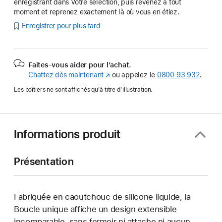
enregistrant dans Votre sélection, puis revenez à tout
moment et reprenez exactement là où vous en étiez.
Enregistrer pour plus tard
Faites-vous aider pour l’achat.
Chattez dès maintenant
(s’ouvre
ou appelez le
0800 93 932
.
dans
Les boîtiers ne sont affichés qu’à titre d’illustration.
une
nouvelle
fenêtre)
Informations produit
Présentation
Fabriquée en caoutchouc de silicone liquide, la
Boucle unique affiche un design extensible
incomparable, sans fermoir ni attache ni aucun