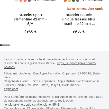
Exclusivement chez Apple
Bracelet Sport
Bracelet Boucle
clémentine 42 mm -
unique tressée bleu
S/M
maritime 42 mm -
Taille 0
49,00 €
99,00 €
Pied
Notes
Les informations de sécurité et d’avertissement pour ce produit sont
de
de
disponibles dans le guide d’assistance :
https://support.apple.com/fr-
bas
page
be/docs
(s’ouvre
de
dans
Fabricant : Apple Inc. One Apple Park Way, Cupertino, CA 95014, États-
page
une
Unis.
nouvelle
Responsable pour l’Union européenne : Apple Distribution International
fenêtre)
Limited, Hollyhill Industrial Estate, Hollyhill, Cork, Irlande
apple.com
(s’ouvre
dans
Pour connaître les montants couverts par Apple en matière de recyclage et
une
de gestion des batteries usagées, consultez la page
nouvelle
regulatoryinfo.apple.com/regulation1542
fenêtre)
(s’ouvre
Compatible avec l’Apple Watch SE et avec l’Apple Watch Series 4 (ou
dans