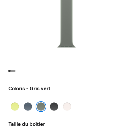
Coloris - Gris vert
Jaune
Bleu
Noir
Rose
fluo
maritime
tendre
Gris vert
Taille du boîtier