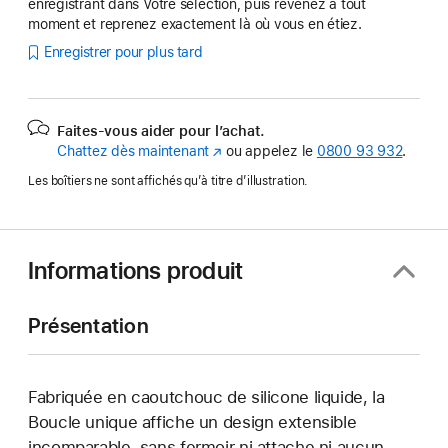
enregistrant dans Votre sélection, puis revenez à tout
moment et reprenez exactement là où vous en étiez.
Enregistrer pour plus tard
Faites-vous aider pour l’achat.
Chattez dès maintenant
(s’ouvre
ou appelez le
0800 93 932
.
dans
Les boîtiers ne sont affichés qu’à titre d’illustration.
une
nouvelle
fenêtre)
Informations produit
Présentation
Fabriquée en caoutchouc de silicone liquide, la
Boucle unique affiche un design extensible
incomparable, sans fermoir ni attache ni aucun