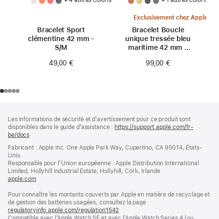
Exclusivement chez Apple
Bracelet Sport
Bracelet Boucle
clémentine 42 mm -
unique tressée bleu
S/M
maritime 42 mm -
Taille 0
49,00 €
99,00 €
Pied
Notes
Les informations de sécurité et d’avertissement pour ce produit sont
de
de
disponibles dans le guide d’assistance :
https://support.apple.com/fr-
bas
page
be/docs
(s’ouvre
de
dans
Fabricant : Apple Inc. One Apple Park Way, Cupertino, CA 95014, États-
page
une
Unis.
nouvelle
Responsable pour l’Union européenne : Apple Distribution International
fenêtre)
Limited, Hollyhill Industrial Estate, Hollyhill, Cork, Irlande
apple.com
(s’ouvre
dans
Pour connaître les montants couverts par Apple en matière de recyclage et
une
de gestion des batteries usagées, consultez la page
nouvelle
regulatoryinfo.apple.com/regulation1542
fenêtre)
(s’ouvre
Compatible avec l’Apple Watch SE et avec l’Apple Watch Series 4 (ou
dans