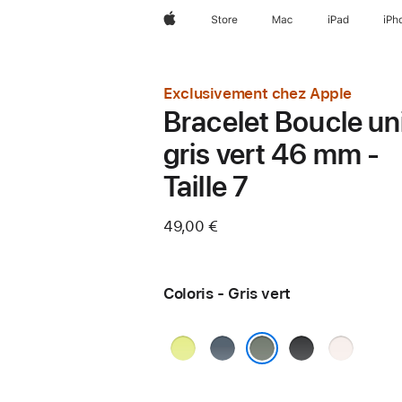
Apple
Store
Mac
iPad
iPh
Exclusivement chez Apple
Bracelet Boucle un
gris vert 46 mm -
Taille 7
49,00 €
Coloris - Gris vert
Jaune
Bleu
Noir
Rose
fluo
maritime
tendre
Gris vert