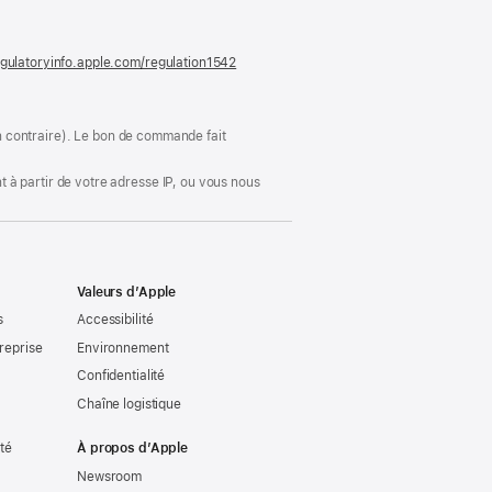
nouvelle
fenêtre)
gulatoryinfo.apple.com/regulation1542
(s’ouvre
dans
une
nouvelle
fenêtre)
ion contraire). Le bon de commande fait
 à partir de votre adresse IP, ou vous nous
Valeurs d’Apple
s
Accessibilité
reprise
Environnement
Confidentialité
Chaîne logistique
ité
À propos d’Apple
Newsroom