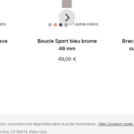
Précédent
Suivant
oris
+ 1 autres coloris
ave
Boucle Sport bleu brume
Brac
46 mm
c
49,00 €
pour ce produit sont disponibles dans le guide d’assistance :
https://support.appl
ertino, CA 95014, États-Unis.