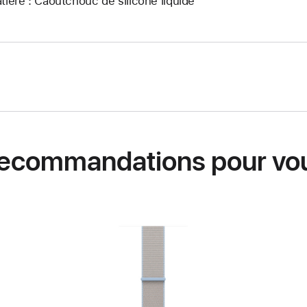
tière : Caoutchouc de silicone liquide
ecommandations pour vo