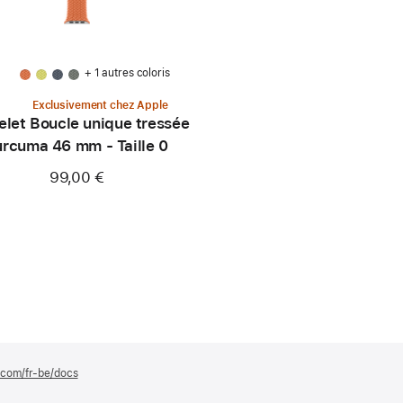
+ 1 autres coloris
Exclusivement chez Apple
elet Boucle unique tressée
urcuma 46 mm - Taille 0
99,00 €
e.com/fr-be/docs
(s’ouvre
dans
une