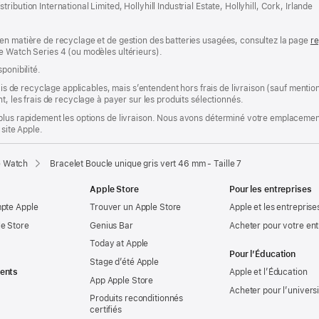
bution International Limited, Hollyhill Industrial Estate, Hollyhill, Cork, Irlande
en matière de recyclage et de gestion des batteries usagées, consultez la page
re
e Watch Series 4 (ou modèles ultérieurs).
ponibilité.
rais de recyclage applicables, mais s’entendent hors frais de livraison (sauf ment
t, les frais de recyclage à payer sur les produits sélectionnés.
plus rapidement les options de livraison. Nous avons déterminé votre emplacement
 site Apple.
e Watch
Bracelet Boucle unique gris vert 46 mm - Taille 7
Apple Store
Pour les entreprises
mpte Apple
Trouver un Apple Store
Apple et les entreprise
e Store
Genius Bar
Acheter pour votre ent
Today at Apple
Pour l’Éducation
Stage d’été Apple
ents
Apple et l’Éducation
App Apple Store
Acheter pour l’univers
Produits reconditionnés
certifiés