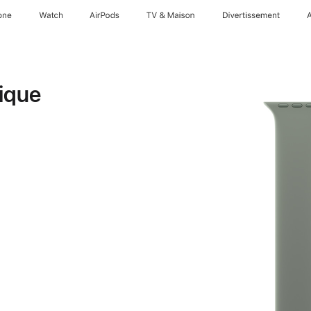
one
Watch
AirPods
TV & Maison
Divertissements
ique