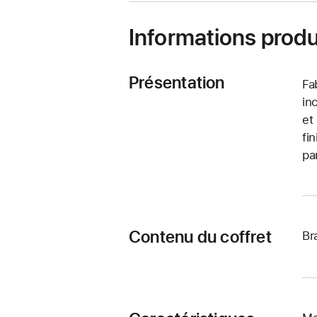
Informations produ
Présentation
Fa
in
et
fi
pa
Contenu du coffret
Br