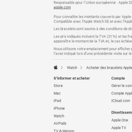
page
Responsable pour l’Union européenne : Apple Distri
de
apple.com
(s’ouvre
page
dans
Pour connaître les montants couverts par Apple 
une
Compatible avec l’Apple Watch SE et avec l’Appl
nouvelle
fenêtre)
Les bracelets sont soumis à des conditions de dis
Les prix indiqués incluent la TVA (21 %) et les f
apparaître le montant de la TVA et, le cas échéan
Nous utilisons votre emplacement pour afficher 
l’avez indiqué lors d’une précédente visite sur le
Watch
Acheter des bracelets Appl
Apple
S’informer et acheter
Compte
Store
Gérer le co
Mac
Compte Appl
iPad
iCloud.com
iPhone
Divertissem
Watch
Apple One
AirPods
Apple TV
TV & Maison