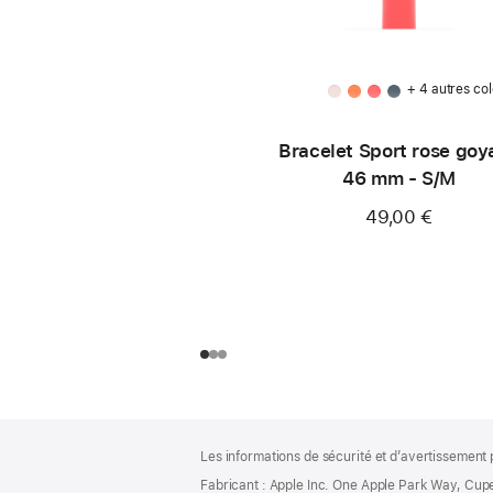
+ 4 autres col
Bracelet Sport rose goy
46 mm - S/M
49,00 €
Pied
Notes
Les informations de sécurité et d’avertissement 
de
de
bas
Fabricant : Apple Inc. One Apple Park Way, Cup