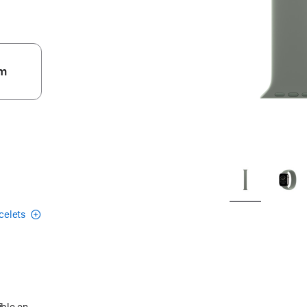
m
acelets
ible en