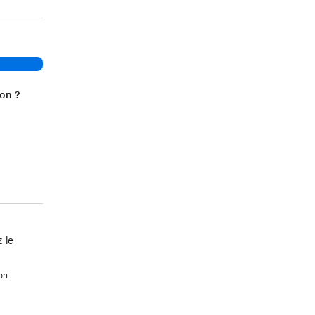
ion ?
 le
on.