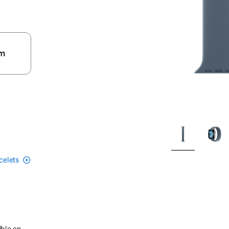
m
acelets
ible en