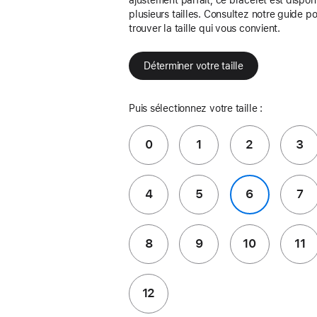
plusieurs tailles. Consultez notre guide p
trouver la taille qui vous convient.
Déterminer votre taille
Puis sélectionnez votre taille :
0
1
2
3
4
5
6
7
8
9
10
11
12