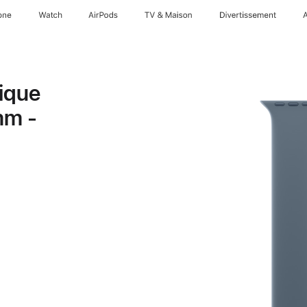
one
Watch
AirPods
TV & Maison
Divertissements
ique
mm -