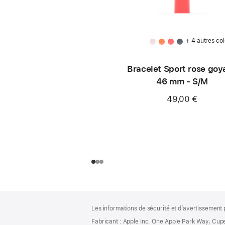
+ 4 autres col
Bracelet Sport rose goy
46 mm - S/M
49,00 €
Pied
Notes
Les informations de sécurité et d’avertissement 
de
de
bas
Fabricant : Apple Inc. One Apple Park Way, Cup