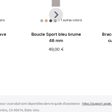
Précédent
Suivant
oris
+ 1 autres coloris
ave
Boucle Sport bleu brume
Brac
46 mm
c
49,00 €
pour ce produit sont disponibles dans le guide d’assistance :
https://support.appl
ertino, CA 95014, États-Unis.