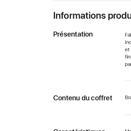
Informations produ
Présentation
Fa
in
et
fi
pa
Contenu du coffret
Br