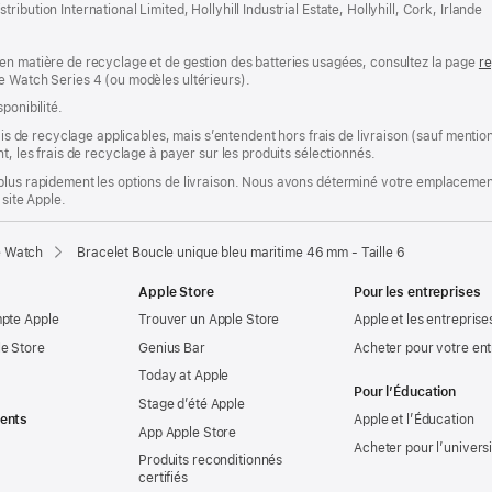
bution International Limited, Hollyhill Industrial Estate, Hollyhill, Cork, Irlande
en matière de recyclage et de gestion des batteries usagées, consultez la page
re
e Watch Series 4 (ou modèles ultérieurs).
ponibilité.
rais de recyclage applicables, mais s’entendent hors frais de livraison (sauf ment
t, les frais de recyclage à payer sur les produits sélectionnés.
plus rapidement les options de livraison. Nous avons déterminé votre emplacement
 site Apple.
e Watch
Bracelet Boucle unique bleu maritime 46 mm - Taille 6
Apple Store
Pour les entreprises
mpte Apple
Trouver un Apple Store
Apple et les entreprise
e Store
Genius Bar
Acheter pour votre ent
Today at Apple
Pour l’Éducation
Stage d’été Apple
ents
Apple et l’Éducation
App Apple Store
Acheter pour l’univers
Produits reconditionnés
certifiés