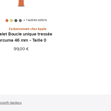
+ 1 autres coloris
Exclusivement chez Apple
elet Boucle unique tressée
urcuma 46 mm - Taille 0
99,00 €
e.com/fr-be/docs
(s’ouvre
dans
une