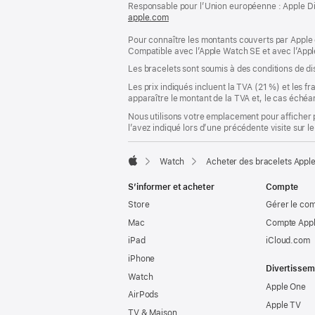
page
Responsable pour l’Union européenne : Apple Distri
de
apple.com
(s’ouvre
page
dans
Pour connaître les montants couverts par Apple 
une
Compatible avec l’Apple Watch SE et avec l’Appl
nouvelle
fenêtre)
Les bracelets sont soumis à des conditions de dis
Les prix indiqués incluent la TVA (21 %) et les f
apparaître le montant de la TVA et, le cas échéan
Nous utilisons votre emplacement pour afficher 
l’avez indiqué lors d’une précédente visite sur le
Watch
Acheter des bracelets Appl
Apple
S’informer et acheter
Compte
Store
Gérer le co
Mac
Compte Appl
iPad
iCloud.com
iPhone
Divertissem
Watch
Apple One
AirPods
Apple TV
TV & Maison