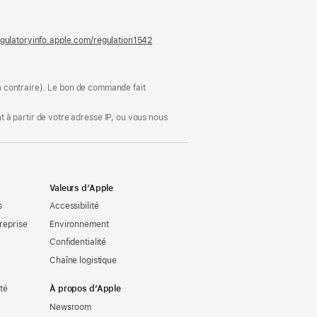
nouvelle
fenêtre)
gulatoryinfo.apple.com/regulation1542
(s’ouvre
dans
une
nouvelle
fenêtre)
ion contraire). Le bon de commande fait
 à partir de votre adresse IP, ou vous nous
Valeurs d’Apple
s
Accessibilité
reprise
Environnement
Confidentialité
Chaîne logistique
ité
À propos d’Apple
Newsroom