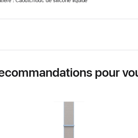
tière : Caoutchouc de silicone liquide
ecommandations pour vo