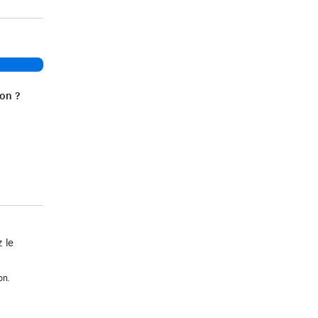
ion ?
 le
on.