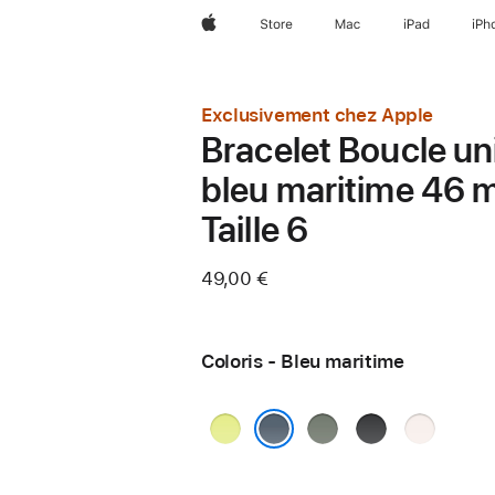
Apple
Store
Mac
iPad
iPh
Exclusivement chez Apple
Bracelet Boucle un
bleu maritime 46 
Taille 6
49,00 €
Coloris - Bleu maritime
Jaune
Gris
Noir
Rose
fluo
vert
tendre
Bleu maritime