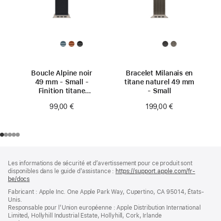
Boucle Alpine noir
Bracelet Milanais en
49 mm - Small -
titane naturel 49 mm
Finition titane
- Small
naturel
99,00 €
199,00 €
Pied
Notes
Les informations de sécurité et d’avertissement pour ce produit sont
de
de
disponibles dans le guide d’assistance :
https://support.apple.com/fr-
bas
page
be/docs
(s’ouvre
de
dans
Fabricant : Apple Inc. One Apple Park Way, Cupertino, CA 95014, États-
page
une
Unis.
nouvelle
Responsable pour l’Union européenne : Apple Distribution International
fenêtre)
Limited, Hollyhill Industrial Estate, Hollyhill, Cork, Irlande