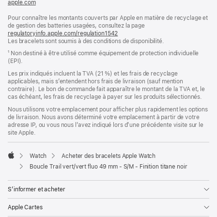
apple.com
(s’ouvre
dans
Pour connaître les montants couverts par Apple en matière de recyclage et
une
de gestion des batteries usagées, consultez la page
nouvelle
regulatoryinfo.apple.com/regulation1542
fenêtre)
(s’ouvre
Les bracelets sont soumis à des conditions de disponibilité.
dans
une
¹ Non destiné à être utilisé comme équipement de protection individuelle
nouvelle
(EPI).
fenêtre)
Les prix indiqués incluent la TVA (21 %) et les frais de recyclage
applicables, mais s’entendent hors frais de livraison (sauf mention
contraire). Le bon de commande fait apparaître le montant de la TVA et, le
cas échéant, les frais de recyclage à payer sur les produits sélectionnés.
Nous utilisons votre emplacement pour afficher plus rapidement les options
de livraison. Nous avons déterminé votre emplacement à partir de votre
adresse IP, ou vous nous l’avez indiqué lors d’une précédente visite sur le
site Apple.
Watch
Acheter des bracelets Apple Watch
Apple
Boucle Trail vert/vert fluo 49 mm - S/M - Finition titane noir
S’informer et acheter
Apple Cartes