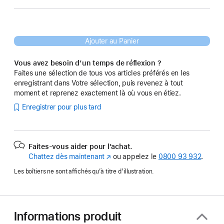
Ajouter au Panier
Vous avez besoin d’un temps de réflexion ?
Faites une sélection de tous vos articles préférés en les
enregistrant dans Votre sélection, puis revenez à tout
moment et reprenez exactement là où vous en étiez.
Enregistrer pour plus tard
Faites-vous aider pour l’achat.
Chattez dès maintenant
(s’ouvre
ou appelez le
0800 93 932
.
dans
Les boîtiers ne sont affichés qu’à titre d’illustration.
une
nouvelle
fenêtre)
Informations produit