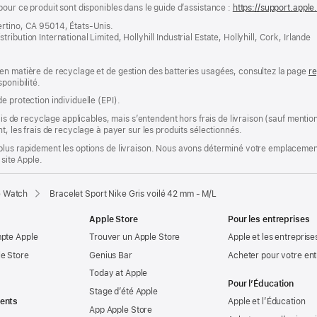
pour ce produit sont disponibles dans le guide d’assistance :
https://support.appl
ertino, CA 95014, États-Unis.
bution International Limited, Hollyhill Industrial Estate, Hollyhill, Cork, Irlande
en matière de recyclage et de gestion des batteries usagées, consultez la page
re
ponibilité.
e protection individuelle (EPI).
rais de recyclage applicables, mais s’entendent hors frais de livraison (sauf ment
t, les frais de recyclage à payer sur les produits sélectionnés.
plus rapidement les options de livraison. Nous avons déterminé votre emplacement
 site Apple.
e Watch
Bracelet Sport Nike Gris voilé 42 mm - M/L
Apple Store
Pour les entreprises
mpte Apple
Trouver un Apple Store
Apple et les entreprise
e Store
Genius Bar
Acheter pour votre ent
Today at Apple
Pour l’Éducation
Stage d’été Apple
ents
Apple et l’Éducation
App Apple Store