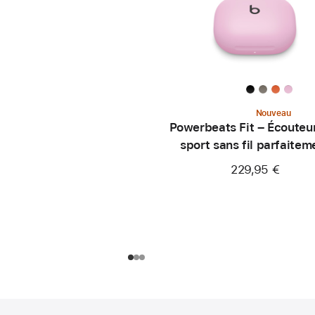
Nouveau
Powerbeats Fit – Écouteu
sport sans fil parfaitem
ajustés – Rose néon
229,95 €
Pied