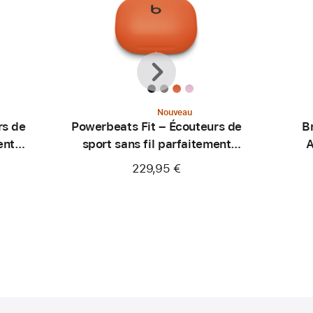
Précédent
Suivant
Nouveau
rs de
Powerbeats Fit – Écouteurs de
B
ent
sport sans fil parfaitement
A
ajustés – Orange turbo
229,95 €