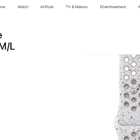
one
Watch
AirPods
TV & Maison
Divertissements
e
 M/L