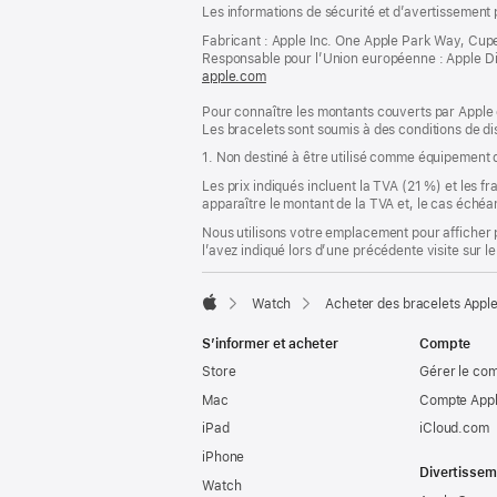
Notes
Les informations de sécurité et d’avertissement 
de
de
bas
Fabricant : Apple Inc. One Apple Park Way, Cup
page
Responsable pour l’Union européenne : Apple Distri
de
apple.com
(s’ouvre
page
dans
Pour connaître les montants couverts par Apple 
une
Les bracelets sont soumis à des conditions de dis
nouvelle
fenêtre)
1. Non destiné à être utilisé comme équipement d
Les prix indiqués incluent la TVA (21 %) et les f
apparaître le montant de la TVA et, le cas échéan
Nous utilisons votre emplacement pour afficher 
l’avez indiqué lors d’une précédente visite sur le
Watch
Acheter des bracelets Appl
Apple
S’informer et acheter
Compte
Store
Gérer le co
Mac
Compte Appl
iPad
iCloud.com
iPhone
Divertissem
Watch