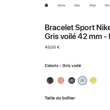
Apple
Store
Mac
iPad
iPh
Bracelet Sport Nik
Gris voilé 42 mm -
49,00 €
Coloris - Gris voilé
Noir
Rose
Blue
Volt
nuit
Alpenglow
Ribbon
Splash
Gris voilé
Taille du boîtier