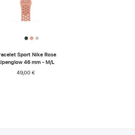
racelet Sport Nike Rose
lpenglow 46 mm - M/L
49,00 €