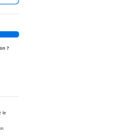
ion ?
 le
on.