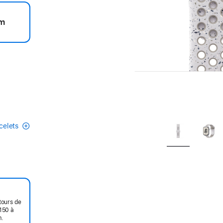
m
acelets
tours de
150 à
m.