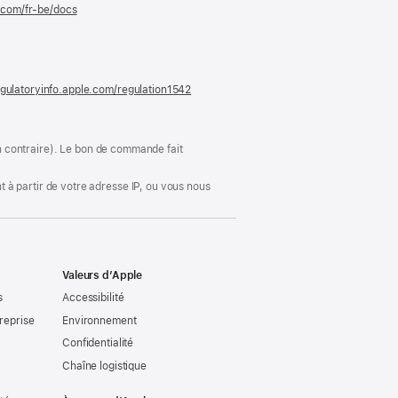
e.com/fr-be/docs
(s’ouvre
dans
une
nouvelle
fenêtre)
gulatoryinfo.apple.com/regulation1542
(s’ouvre
dans
une
nouvelle
fenêtre)
ion contraire). Le bon de commande fait
 à partir de votre adresse IP, ou vous nous
Valeurs d’Apple
s
Accessibilité
reprise
Environnement
Confidentialité
Chaîne logistique