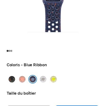
Coloris - Blue Ribbon
Noir
Rose
Gris
Volt
nuit
Alpenglow
voilé
Splash
Blue Ribbon
Taille du boîtier