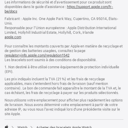
Les informations de sécurité et d’avertissement pour ce produit sont
de
de
disponibles dans le guide d’assistance :
https://support.apple.com/fr-
bas
page
be/docs
(s’ouvre
de
dans
Fabricant : Apple Inc. One Apple Park Way, Cupertino, CA 95014, États-
page
une
Unis.
nouvelle
Responsable pour l’Union européenne : Apple Distribution International
fenêtre)
Limited, Hollyhill Industrial Estate, Hollyhill, Cork, Irlande
apple.com
(s’ouvre
dans
Pour connaître les montants couverts par Apple en matière de recyclage et
une
de gestion des batteries usagées, consultez la page
nouvelle
regulatoryinfo.apple.com/regulation1542
fenêtre)
(s’ouvre
Les bracelets sont soumis à des conditions de disponibilité.
dans
une
1. Non destiné à être utilisé comme équipement de protection individuelle
nouvelle
(EPI).
fenêtre)
Les prix indiqués incluent la TVA (21 %) et les frais de recyclage
applicables, mais s’entendent hors frais de livraison (sauf mention
contraire). Le bon de commande fait apparaître le montant de la TVA et, le
cas échéant, les frais de recyclage à payer sur les produits sélectionnés.
Nous utilisons votre emplacement pour afficher plus rapidement les options
de livraison. Nous avons déterminé votre emplacement à partir de votre
adresse IP, ou vous nous l’avez indiqué lors d’une précédente visite sur le
site Apple.
Watch
Acheter des bracelets Apple Watch