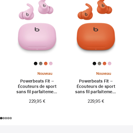
Nouveau
Nouveau
Powerbeats Fit –
Powerbeats Fit –
Écouteurs de sport
Écouteurs de sport
sans fil parfaitement
sans fil parfaitement
ajustés – Rose néon
ajustés – Orange
229,95 €
229,95 €
turbo
Pied
Notes