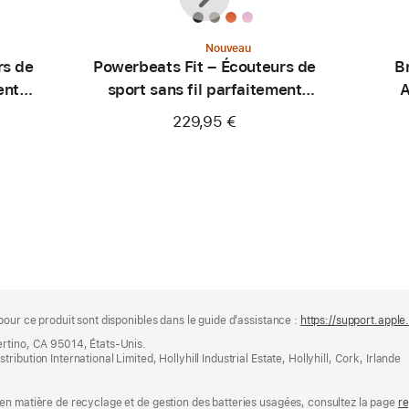
Nouveau
rs de
Powerbeats Fit – Écouteurs de
B
ent
sport sans fil parfaitement
A
ajustés – Orange turbo
229,95 €
pour ce produit sont disponibles dans le guide d’assistance :
https://support.appl
ertino, CA 95014, États-Unis.
bution International Limited, Hollyhill Industrial Estate, Hollyhill, Cork, Irlande
en matière de recyclage et de gestion des batteries usagées, consultez la page
re