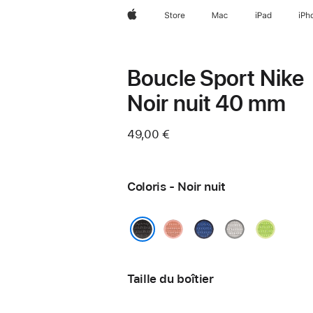
Apple
Store
Mac
iPad
iPh
Boucle Sport Nike
Noir nuit 40 mm
49,00 €
Coloris - Noir nuit
Rose
Blue
Gris
Volt
Alpenglow
Ribbon
voilé
Splash
Noir nuit
Taille du boîtier