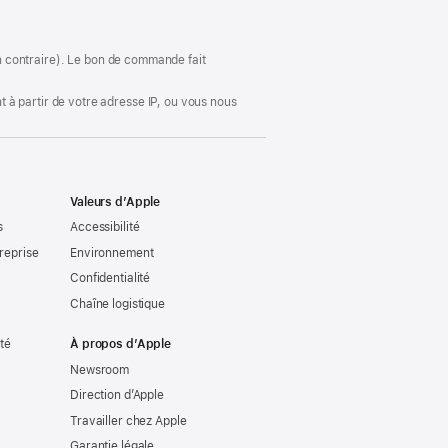
dans
une
nouvelle
fenêtre)
ion contraire). Le bon de commande fait
 à partir de votre adresse IP, ou vous nous
Valeurs d’Apple
s
Accessibilité
reprise
Environnement
Confidentialité
Chaîne logistique
ité
À propos d’Apple
Newsroom
Direction d’Apple
Travailler chez Apple
Garantie légale