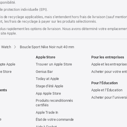
ponibilité.
e protection individuelle (EPI).
rais de recyclage applicables, mais s’entendent hors frais de livraison (sauf ment
t, les frais de recyclage à payer sur les produits sélectionnés.
plus rapidement les options de livraison. Nous avons déterminé votre emplacement
 site Apple.
e Watch
Boucle Sport Nike Noir nuit 40 mm
Apple Store
Pour les entreprises
mpte Apple
Trouver un Apple Store
Apple et les entreprise
e Store
Genius Bar
Acheter pour votre ent
Today at Apple
Pour l’Éducation
Stage d’été Apple
ents
Apple et l’Éducation
App Apple Store
Acheter pour l’univers
Produits reconditionnés
certifiés
Apple Trade In
e
État de votre commande
Aide à l’achat