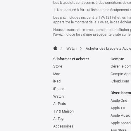
Les bracelets sont soumis à des conditions de dis
nouvelle
fenêtre)
1. Non destiné à être utilisé comme équipement d
Les prix indiqués incluent la TVA (21 %) et les f
apparaître le montant de la TVA et, le cas échéan
Nous utilisons votre emplacement pour afficher 
l’avez indiqué lors d’une précédente visite sur le
Watch
Acheter des bracelets Appl
Apple
S’informer et acheter
Compte
Store
Gérer le co
Mac
Compte Appl
iPad
iCloud.com
iPhone
Divertissem
Watch
Apple One
AirPods
Apple TV
TV & Maison
Apple Music
AirTag
Apple Arcad
Accessoires
App Store