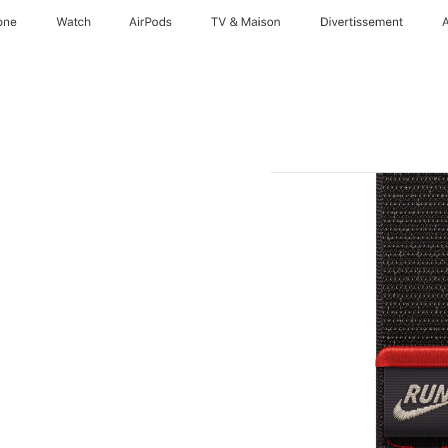
one
Watch
AirPods
TV & Maison
Divertissements