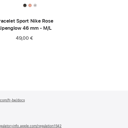
racelet Sport Nike Rose
lpenglow 46 mm - M/L
49,00 €
e.com/fr-be/docs
(s’ouvre
dans
une
nouvelle
fenêtre)
gulatoryinfo.apple.com/regulation1542
(s’ouvre