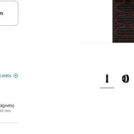
m
acelets
oignets)
190 mm.