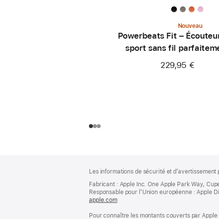
Nouveau
Powerbeats Fit – Écouteu
sport sans fil parfaitem
ajustés – Rose néon
229,95 €
Pied
Notes
Les informations de sécurité et d’avertissement 
de
de
bas
Fabricant : Apple Inc. One Apple Park Way, Cup
page
Responsable pour l’Union européenne : Apple Distri
de
apple.com
(s’ouvre
page
dans
Pour connaître les montants couverts par Apple 
une