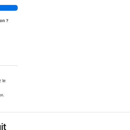
ion ?
 le
on.
it