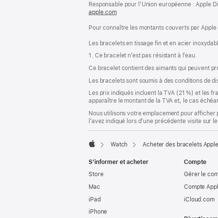
page
Responsable pour l’Union européenne : Apple Distri
de
apple.com
(s’ouvre
page
dans
Pour connaître les montants couverts par Apple 
une
nouvelle
Les bracelets en tissage fin et en acier inoxydabl
fenêtre)
1. Ce bracelet n’est pas résistant à l’eau.
Ce bracelet contient des aimants qui peuvent pr
Les bracelets sont soumis à des conditions de dis
Les prix indiqués incluent la TVA (21 %) et les f
apparaître le montant de la TVA et, le cas échéan
Nous utilisons votre emplacement pour afficher 
l’avez indiqué lors d’une précédente visite sur le
Watch
Acheter des bracelets Appl
Apple
S’informer et acheter
Compte
Store
Gérer le co
Mac
Compte Appl
iPad
iCloud.com
iPhone