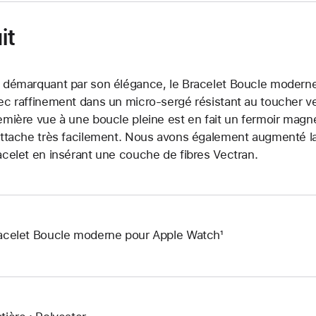
it
 démarquant par son élégance, le Bracelet Boucle moderne 
ec raffinement dans un micro-sergé résistant au toucher v
emière vue à une boucle pleine est en fait un fermoir magn
attache très facilement. Nous avons également augmenté la r
acelet en insérant une couche de fibres Vectran.
acelet Boucle moderne pour Apple Watch¹