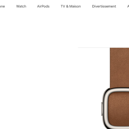
one
Watch
AirPods
TV & Maison
Divertissements