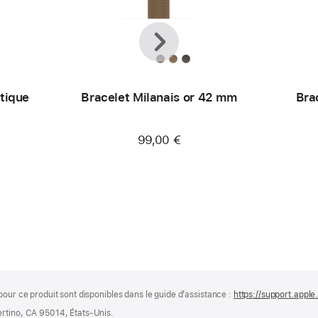
Précédent
Suivant
tique
Bracelet Milanais or 42 mm
Bra
M
99,00 €
pour ce produit sont disponibles dans le guide d’assistance :
https://support.appl
ertino, CA 95014, États-Unis.