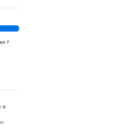
ion ?
 le
on.