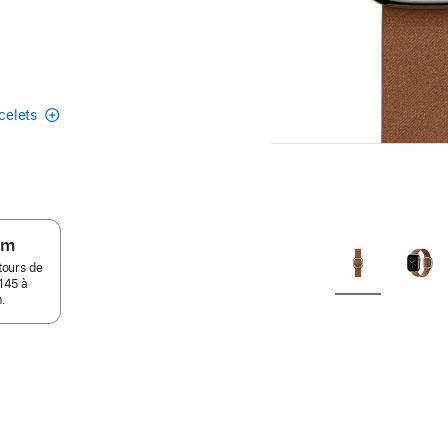
acelets
um
tours de
145 à
.