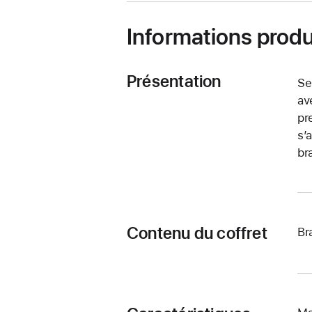
Informations produ
Présentation
Se
av
pr
s’
br
Contenu du coffret
Br