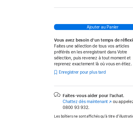
Ajouter au Panier
Vous avez besoin d’un temps de réflex
Faites une sélection de tous vos articles
préférés en les enregistrant dans Votre
sélection, puis revenez à tout moment et
reprenez exactement là où vous en étiez.
Enregistrer pour plus tard
Faites-vous aider pour l’achat.
Chattez dès maintenant
(s’ouvre
ou appelez
0800 93 932.
dans
une
Les boîtiers ne sont affichés qu’à titre d’illustrati
nouvelle
fenêtre)