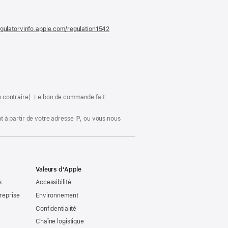
nouvelle
fenêtre)
gulatoryinfo.apple.com/regulation1542
(s’ouvre
dans
une
nouvelle
fenêtre)
ion contraire). Le bon de commande fait
 à partir de votre adresse IP, ou vous nous
Valeurs d’Apple
s
Accessibilité
reprise
Environnement
Confidentialité
Chaîne logistique