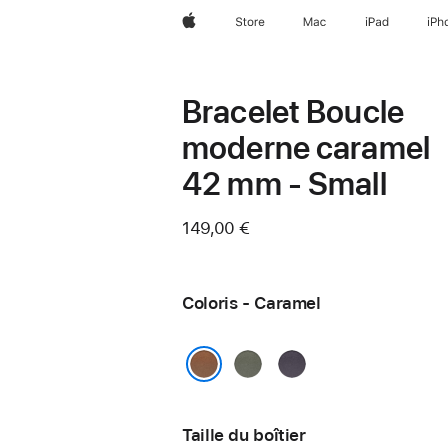
Apple
Store
Mac
iPad
iPh
Bracelet Boucle
moderne caramel
42 mm - Small
149,00 €
Coloris - Caramel
Gris
Violet
sauge
nuit
Caramel
Taille du boîtier