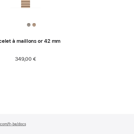
celet à maillons or 42 mm
349,00 €
e.com/fr-be/docs
(s’ouvre
dans
une