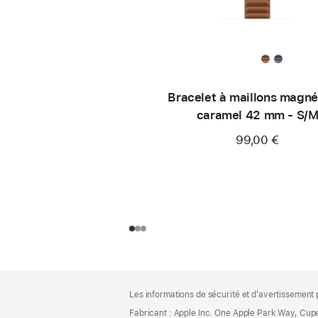
Bracelet à maillons magné
caramel 42 mm - S/
99,00 €
Pied
Notes
Les informations de sécurité et d’avertissement 
de
de
bas
Fabricant : Apple Inc. One Apple Park Way, Cup