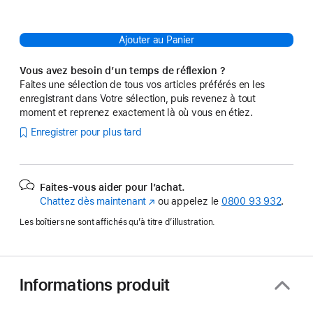
Ajouter au Panier
Vous avez besoin d’un temps de réflexion ?
Faites une sélection de tous vos articles préférés en les
enregistrant dans Votre sélection, puis revenez à tout
moment et reprenez exactement là où vous en étiez.
Enregistrer pour plus tard
Faites-vous aider pour l’achat.
Chattez dès maintenant
(s’ouvre
ou appelez le
0800 93 932
.
dans
Les boîtiers ne sont affichés qu’à titre d’illustration.
une
nouvelle
fenêtre)
Informations produit