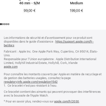
46 mm - S/M
Medium
99,00 €
199,00 €
Pied
Notes
Les informations de sécurité et d’avertissement pour ce produit sont
de
de
disponibles dans le guide d’assistance :
https://support.apple.com/fr-
bas
page
be/docs
(s’ouvre
de
dans
Fabricant : Apple Inc. One Apple Park Way, Cupertino, CA 95014, États-
page
une
Unis.
nouvelle
Responsable pour l’Union européenne : Apple Distribution International
fenêtre)
Limited, Hollyhill Industrial Estate, Hollyhill, Cork, Irlande
apple.com
(s’ouvre
dans
Pour connaître les montants couverts par Apple en matière de recyclage et
une
de gestion des batteries usagées, consultez la page
nouvelle
regulatoryinfo.apple.com/regulation1542
fenêtre)
(s’ouvre
1. Ce bracelet n’est pas résistant à l’eau.
dans
une
Ce bracelet contient des aimants qui peuvent provoquer des interférences
nouvelle
avec la boussole de l’Apple Watch.
fenêtre)
º Pour en savoir plus, rendez‑vous sur
apple.com/fr/2030
.