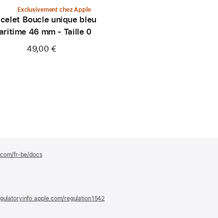
Exclusivement chez Apple
celet Boucle unique bleu
ritime 46 mm - Taille 0
49,00 €
e.com/fr-be/docs
(s’ouvre
dans
une
nouvelle
fenêtre)
gulatoryinfo.apple.com/regulation1542
(s’ouvre
dans
une