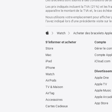
Les bracelets sont soumis à des conditions de dis
Les prix indiqués incluent la TVA (21 %) et les f
apparaître le montant de la TVA et, le cas échéan
Nous utilisons votre emplacement pour afficher 
l’avez indiqué lors d’une précédente visite sur le
Watch
Acheter des bracelets Appl
Apple
S’informer et acheter
Compte
Store
Gérer le co
Mac
Compte Appl
iPad
iCloud.com
iPhone
Divertissem
Watch
Apple One
AirPods
Apple TV
TV & Maison
Apple Music
AirTag
Apple Arcad
Accessoires
App Store
Cartes Cadeaux