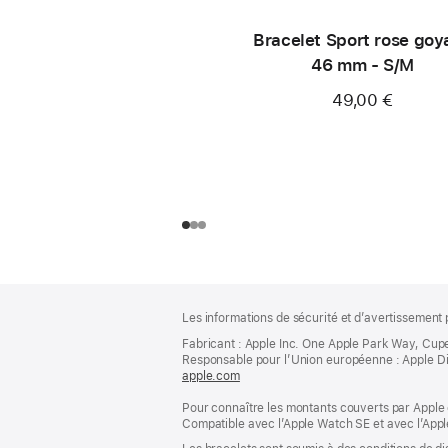
Bracelet Sport rose goy
46 mm - S/M
49,00 €
Pied
Notes
Les informations de sécurité et d’avertissement 
de
de
bas
Fabricant : Apple Inc. One Apple Park Way, Cup
page
Responsable pour l’Union européenne : Apple Distri
de
apple.com
(s’ouvre
page
dans
Pour connaître les montants couverts par Apple 
une
Compatible avec l’Apple Watch SE et avec l’Appl
nouvelle
fenêtre)