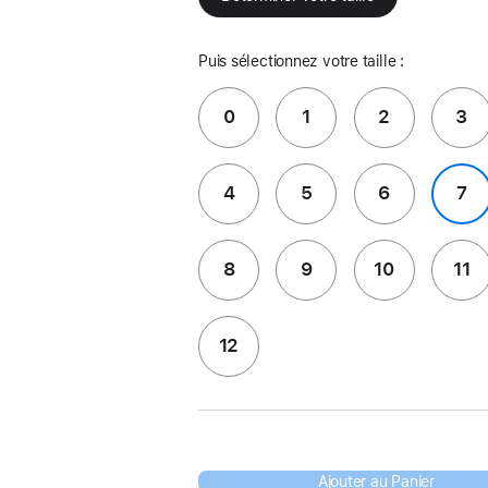
Puis sélectionnez votre taille :
0
1
2
3
4
5
6
7
8
9
10
11
12
Ajouter au Panier