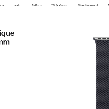
one
Watch
AirPods
TV & Maison
Divertissements
ique
 mm