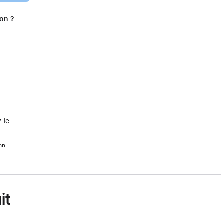
ion ?
 le
on.
it