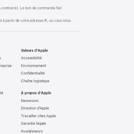
nouvelle
fenêtre)
ion contraire). Le bon de commande fait
 à partir de votre adresse IP, ou vous nous
Valeurs d’Apple
s
Accessibilité
reprise
Environnement
Confidentialité
Chaîne logistique
ité
À propos d’Apple
Newsroom
Direction d’Apple
Travailler chez Apple
Garantie légale
Investisseurs