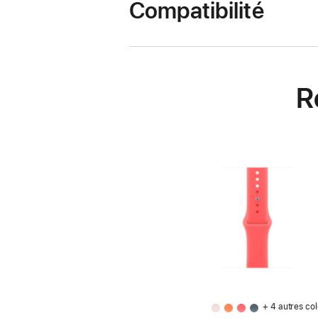
Compatibilité
R
+ 4 autres col