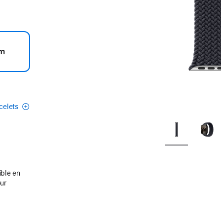
m
acelets
ible en
our