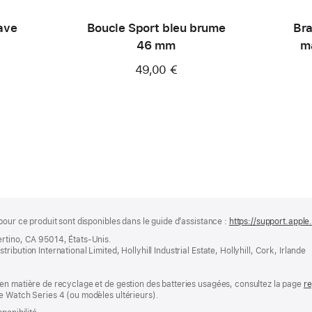
ave
Boucle Sport bleu brume
Bra
46 mm
ma
49,00 €
pour ce produit sont disponibles dans le guide d’assistance :
https://support.appl
ertino, CA 95014, États-Unis.
bution International Limited, Hollyhill Industrial Estate, Hollyhill, Cork, Irlande
en matière de recyclage et de gestion des batteries usagées, consultez la page
re
e Watch Series 4 (ou modèles ultérieurs).