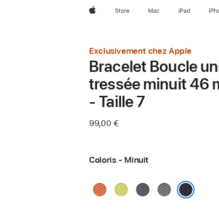
Apple
Store
Mac
iPad
iPh
Exclusivement chez Apple
Bracelet Boucle un
tressée minuit 46
- Taille 7
99,00 €
Coloris - Minuit
Curcuma
Jaune
Bleu
Gris
fluo
maritime
vert
Minuit