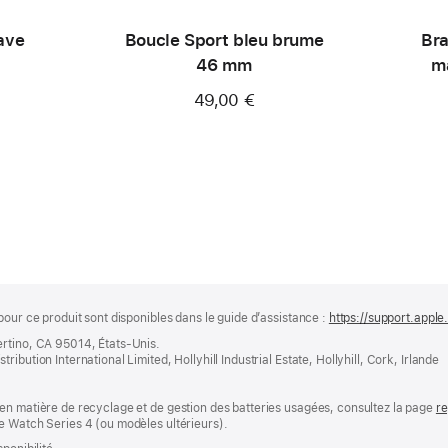
ave
Boucle Sport bleu brume
Bra
46 mm
ma
49,00 €
pour ce produit sont disponibles dans le guide d’assistance :
https://support.appl
ertino, CA 95014, États-Unis.
bution International Limited, Hollyhill Industrial Estate, Hollyhill, Cork, Irlande
en matière de recyclage et de gestion des batteries usagées, consultez la page
re
e Watch Series 4 (ou modèles ultérieurs).