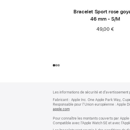
Bracelet Sport rose goy
46 mm - S/M
49,00 €
Pied
Notes
Les informations de sécurité et d’avertissement 
de
de
bas
Fabricant : Apple Inc. One Apple Park Way, Cup
page
Responsable pour l’Union européenne : Apple Distri
de
apple.com
(s’ouvre
page
dans
Pour connaître les montants couverts par Apple 
une
Compatible avec l’Apple Watch SE et avec l’Appl
nouvelle
fenêtre)