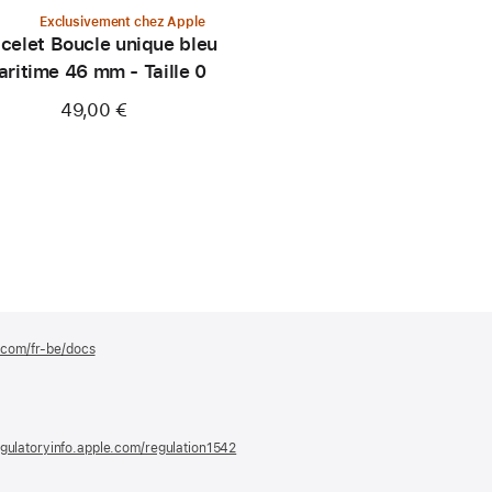
Exclusivement chez Apple
celet Boucle unique bleu
ritime 46 mm - Taille 0
49,00 €
e.com/fr-be/docs
(s’ouvre
dans
une
nouvelle
fenêtre)
gulatoryinfo.apple.com/regulation1542
(s’ouvre
dans
une