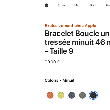
Apple
Store
Mac
iPad
iPh
Exclusivement chez Apple
Bracelet Boucle un
tressée minuit 46
- Taille 9
99,00 €
Coloris - Minuit
Curcuma
Jaune
Bleu
Gris
fluo
maritime
vert
Minuit