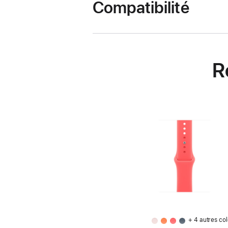
Compatibilité
R
+ 4 autres col