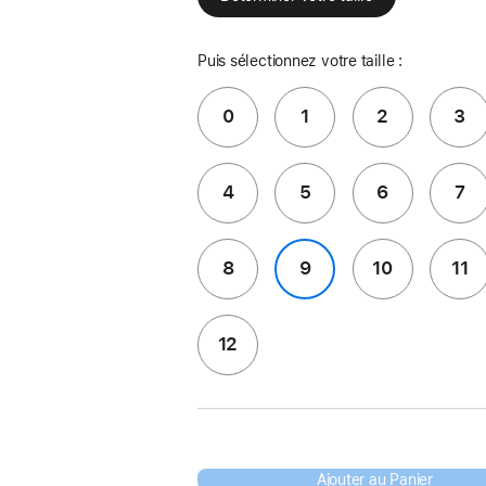
Puis sélectionnez votre taille :
0
1
2
3
4
5
6
7
8
9
10
11
12
Ajouter au Panier