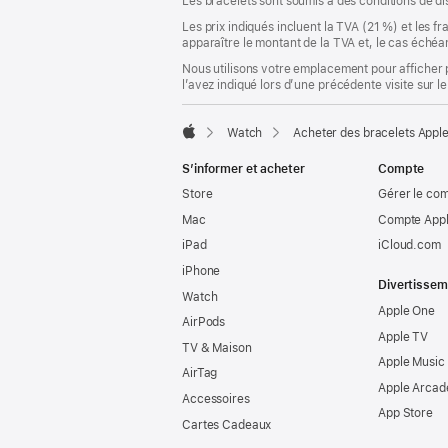
Les bracelets sont soumis à des conditions de dis
Les prix indiqués incluent la TVA (21 %) et les f
apparaître le montant de la TVA et, le cas échéan
Nous utilisons votre emplacement pour afficher 
l’avez indiqué lors d’une précédente visite sur le
Watch
Acheter des bracelets Appl
Apple
S’informer et acheter
Compte
Store
Gérer le co
Mac
Compte Appl
iPad
iCloud.com
iPhone
Divertissem
Watch
Apple One
AirPods
Apple TV
TV & Maison
Apple Music
AirTag
Apple Arcad
Accessoires
App Store
Cartes Cadeaux