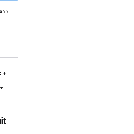
ion ?
 le
on.
it