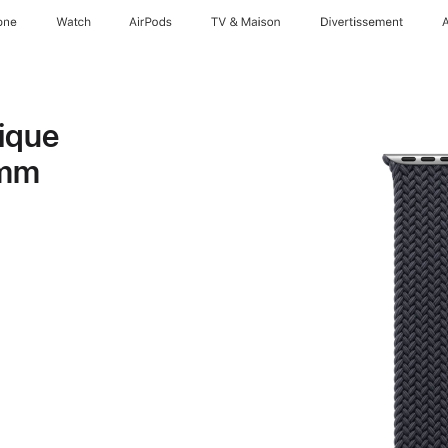
one
Watch
AirPods
TV & Maison
Divertissements
ique
 mm