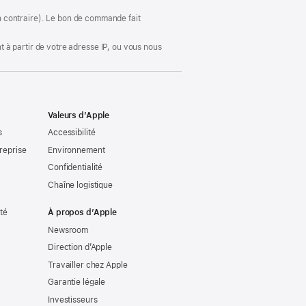
nouvelle
fenêtre)
ion contraire). Le bon de commande fait
 à partir de votre adresse IP, ou vous nous
Valeurs d’Apple
s
Accessibilité
reprise
Environnement
Confidentialité
Chaîne logistique
ité
À propos d’Apple
Newsroom
Direction d’Apple
Travailler chez Apple
Garantie légale
Investisseurs