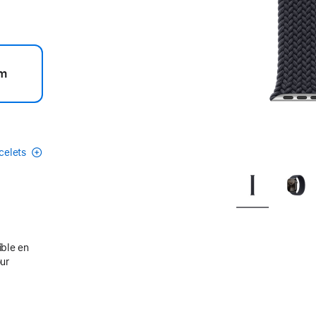
m
acelets
ible en
our