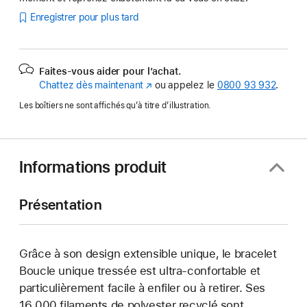
Enregistrer pour plus tard
Faites-vous aider pour l’achat.
Chattez dès maintenant
(s’ouvre
ou appelez le
0800 93 932
.
dans
Les boîtiers ne sont affichés qu’à titre d’illustration.
une
nouvelle
fenêtre)
Informations produit
Présentation
Grâce à son design extensible unique, le bracelet
Boucle unique tressée est ultra-confortable et
particulièrement facile à enfiler ou à retirer. Ses
16 000 filaments de polyester recyclé sont