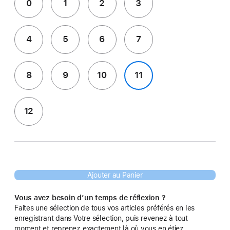
0
1
2
3
4
5
6
7
8
9
10
11
12
Ajouter au Panier
Vous avez besoin d’un temps de réflexion ?
Faites une sélection de tous vos articles préférés en les
enregistrant dans Votre sélection, puis revenez à tout
moment et reprenez exactement là où vous en étiez.