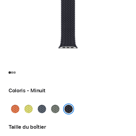
Coloris - Minuit
Curcuma
Jaune
Bleu
Gris
fluo
maritime
vert
Minuit
Taille du boîtier