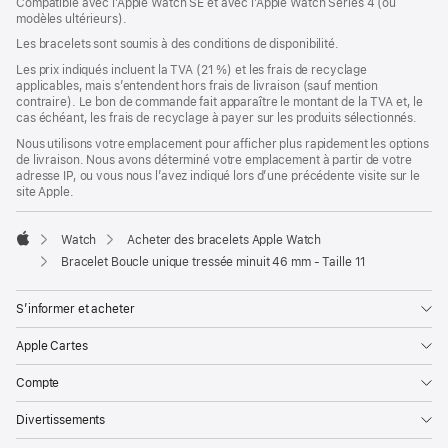
Compatible avec l’Apple Watch SE et avec l’Apple Watch Series 4 (ou
dans
modèles ultérieurs).
une
nouvelle
Les bracelets sont soumis à des conditions de disponibilité.
fenêtre)
Les prix indiqués incluent la TVA (21 %) et les frais de recyclage
applicables, mais s’entendent hors frais de livraison (sauf mention
contraire). Le bon de commande fait apparaître le montant de la TVA et, le
cas échéant, les frais de recyclage à payer sur les produits sélectionnés.
Nous utilisons votre emplacement pour afficher plus rapidement les options
de livraison. Nous avons déterminé votre emplacement à partir de votre
adresse IP, ou vous nous l’avez indiqué lors d’une précédente visite sur le
site Apple.
Watch
Acheter des bracelets Apple Watch
Apple
Bracelet Boucle unique tressée minuit 46 mm - Taille 11
S’informer et acheter
Apple Cartes
Compte
Divertissements