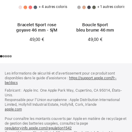
+ 4 autres coloris
+ 1 autres coloris
Bracelet Sport rose
Boucle Sport
goyave 46 mm - S/M
bleu brume 46 mm
49,00 €
49,00 €
Pied
Notes
Les informations de sécurité et d’avertissement pour ce produit sont
de
de
disponibles dans le guide d’assistance :
https://support.apple.com/fr-
bas
page
be/docs
(s’ouvre
de
dans
Fabricant : Apple Inc. One Apple Park Way, Cupertino, CA 95014, États-
page
une
Unis.
nouvelle
Responsable pour l’Union européenne : Apple Distribution International
fenêtre)
Limited, Hollyhill Industrial Estate, Hollyhill, Cork, Irlande
apple.com
(s’ouvre
dans
Pour connaître les montants couverts par Apple en matière de recyclage et
une
de gestion des batteries usagées, consultez la page
nouvelle
regulatoryinfo.apple.com/regulation1542
fenêtre)
(s’ouvre