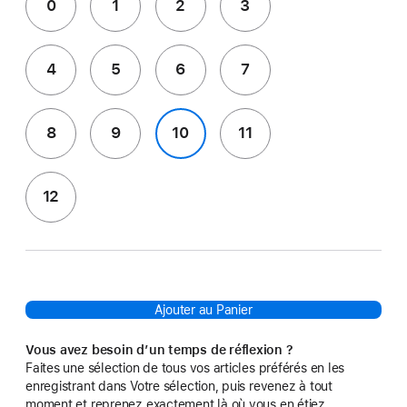
0
1
2
3
4
5
6
7
8
9
10
11
12
Ajouter au Panier
Vous avez besoin d’un temps de réflexion ?
Faites une sélection de tous vos articles préférés en les
enregistrant dans Votre sélection, puis revenez à tout
moment et reprenez exactement là où vous en étiez.