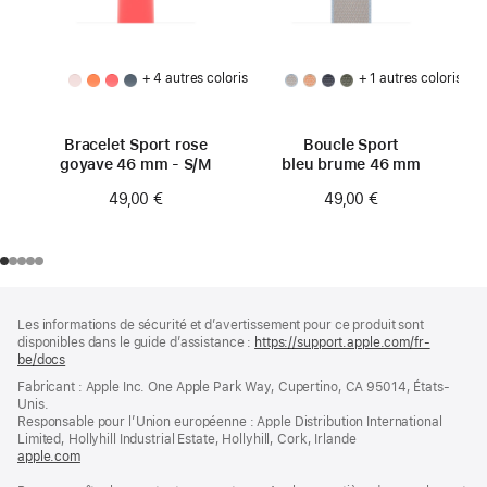
+ 4 autres coloris
+ 1 autres coloris
Bracelet Sport rose
Boucle Sport
goyave 46 mm - S/M
bleu brume 46 mm
49,00 €
49,00 €
Pied
Notes
Les informations de sécurité et d’avertissement pour ce produit sont
de
de
disponibles dans le guide d’assistance :
https://support.apple.com/fr-
bas
page
be/docs
(s’ouvre
de
dans
Fabricant : Apple Inc. One Apple Park Way, Cupertino, CA 95014, États-
page
une
Unis.
nouvelle
Responsable pour l’Union européenne : Apple Distribution International
fenêtre)
Limited, Hollyhill Industrial Estate, Hollyhill, Cork, Irlande
apple.com
(s’ouvre
dans