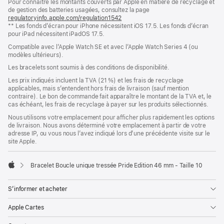
Pour connaître les montants couverts par Apple en matière de recyclage et
une
de gestion des batteries usagées, consultez la page
nouvelle
regulatoryinfo.apple.com/regulation1542
fenêtre)
(s’ouvre
** Les fonds d’écran pour iPhone nécessitent iOS 17.5. Les fonds d’écran
dans
pour iPad nécessitent iPadOS 17.5.
une
nouvelle
Compatible avec l’Apple Watch SE et avec l’Apple Watch Series 4 (ou
fenêtre)
modèles ultérieurs).
Les bracelets sont soumis à des conditions de disponibilité.
Les prix indiqués incluent la TVA (21 %) et les frais de recyclage
applicables, mais s’entendent hors frais de livraison (sauf mention
contraire). Le bon de commande fait apparaître le montant de la TVA et, le
cas échéant, les frais de recyclage à payer sur les produits sélectionnés.
Nous utilisons votre emplacement pour afficher plus rapidement les options
de livraison. Nous avons déterminé votre emplacement à partir de votre
adresse IP, ou vous nous l’avez indiqué lors d’une précédente visite sur le
site Apple.
Bracelet Boucle unique tressée Pride Edition 46 mm - Taille 10
Apple
S’informer et acheter
Apple Cartes