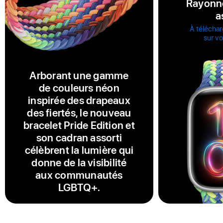
Rayonn
a
À téléchar
sur v
Arborant une gamme
de couleurs néon
inspirée des drapeaux
des fiertés, le nouveau
bracelet Pride Edition et
son cadran assorti
célèbrent la lumière qui
donne de la visibilité
aux communautés
LGBTQ+.