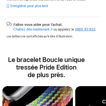
Enregistrer pour plus tard
Faites-vous aider pour l’achat.
Chattez dès maintenant
(s’ouvre
ou appelez le
0800 93 932
.
dans
Les boîtiers ne sont affichés qu’à titre d’illustration.
une
nouvelle
fenêtre)
Le bracelet Boucle unique
tressée Pride Edition
de plus près.
C