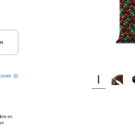
m
acelets
ible en
our