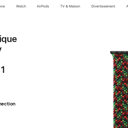
one
Watch
AirPods
TV & Maison
Divertissements
ique
y
 1
nection