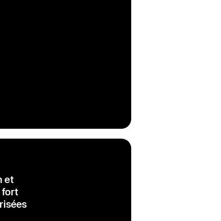
n et
fort
risées