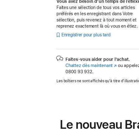
Vous avez besoin d’un temps de réflex
Faites une sélection de tous vos articles
préférés en les enregistrant dans Votre
sélection, puis revenez à tout moment et
reprenez exactement là où vous en étiez.
Enregistrer pour plus tard
Faites-vous aider pour l’achat.
Chattez dès maintenant
(s’ouvre
ou appelez
0800 93 932.
dans
une
Les boîtiers ne sont affichés qu’à titre d’illustrati
nouvelle
fenêtre)
Le nouveau Bra