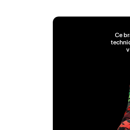
Ce br
techniq
v