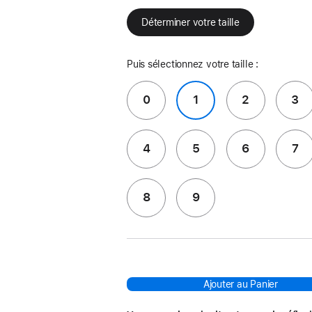
Déterminer votre taille
Puis sélectionnez votre taille :
0
1
2
3
4
5
6
7
8
9
Ajouter au Panier