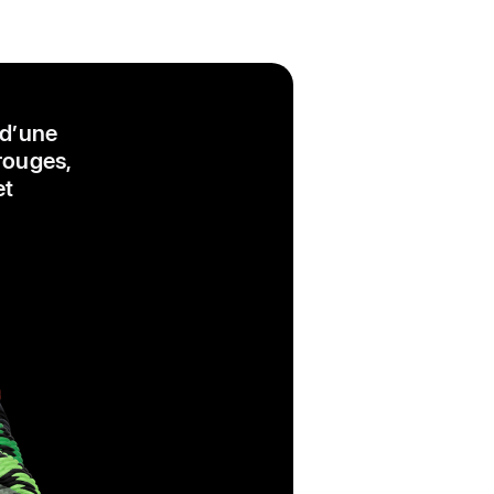
 d’une
 rouges,
et