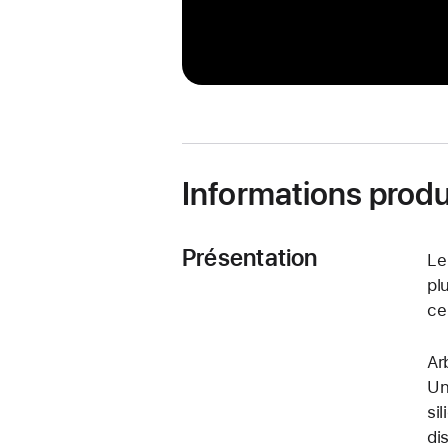
Informations produ
Présentation
Le
pl
ce
Ar
Un
si
di