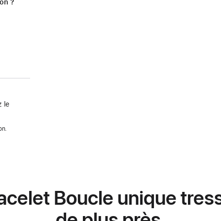
ion ?
 le
on.
celet Boucle unique tres
de plus près.