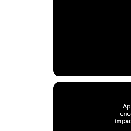
App
enc
impac