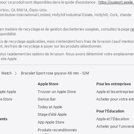
pour ce produit sont disponibles dans le guide d’assistance :
https://support.appl
ertino, CA 95014, États-Unis.
bution International Limited, Hollyhill Industrial Estate, Hollyhill, Cork, Irlande
en matière de recyclage et de gestion des batteries usagées, consultez la page
re
ponibilité.
rais de recyclage applicables, mais s’entendent hors frais de livraison (sauf ment
t, les frais de recyclage à payer sur les produits sélectionnés.
plus rapidement les options de livraison. Nous avons déterminé votre emplacement
 site Apple.
e Watch
Bracelet Sport rose goyave 46 mm - S/M
Apple Store
Pour les entreprises
mpte Apple
Trouver un Apple Store
Apple et les entreprise
e Store
Genius Bar
Acheter pour votre ent
Today at Apple
Pour l’Éducation
Stage d’été Apple
ents
Apple et l’Éducation
App Apple Store
Acheter pour l’univers
Produits reconditionnés