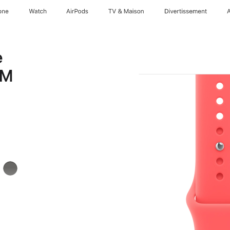
one
Watch
AirPods
TV & Maison
Divertissements
e
/M
llaire
Gris
minéral