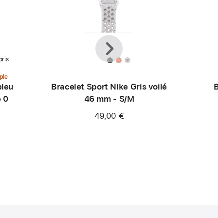
Précédent
Suivant
oris
ple
bleu
Bracelet Sport Nike Gris voilé
B
e 0
46 mm - S/M
49,00 €