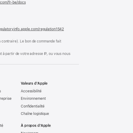
e.com/fr-be/docs
(s’ouvre
dans
une
nouvelle
fenêtre)
gulatoryinfo.apple.com/regulation1542
(s’ouvre
dans
une
ion contraire). Le bon de commande fait
nouvelle
fenêtre)
 à partir de votre adresse IP, ou vous nous
Valeurs d’Apple
s
Accessibilité
reprise
Environnement
Confidentialité
Chaîne logistique
ité
À propos d’Apple