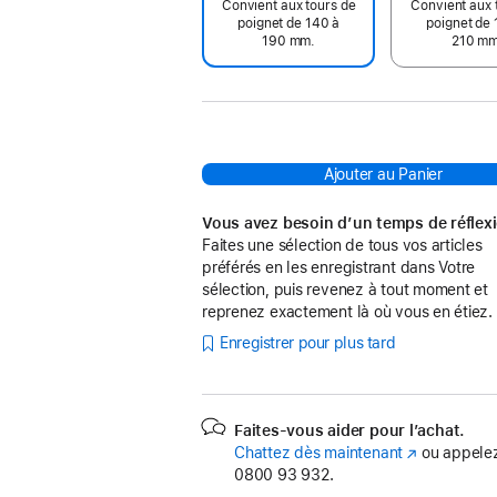
Convient aux tours de
Convient aux 
poignet de 140 à
poignet de 
190 mm.
210 mm
Ajouter au Panier
Vous avez besoin d’un temps de réflex
Faites une sélection de tous vos articles
préférés en les enregistrant dans Votre
sélection, puis revenez à tout moment et
reprenez exactement là où vous en étiez.
Enregistrer pour plus tard
Faites-vous aider pour l’achat.
Chattez dès maintenant
(s’ouvre
ou appelez
0800 93 932.
dans
une