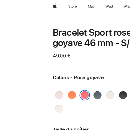
Apple
Store
Mac
iPad
iPh
Bracelet Sport ros
goyave 46 mm - S
49,00 €
Coloris - Rose goyave
Rose
Clémentine
Bleu
Lumière ste
Noir
pastel
maritime
Rose goyave
Rose
tendre
Taille du boîtier