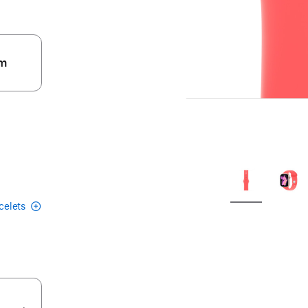
m
acelets