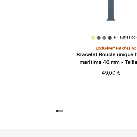
+ 1 autres col
Exclusivement chez Ap
Bracelet Boucle unique 
maritime 46 mm - Taill
49,00 €
Pied
Notes