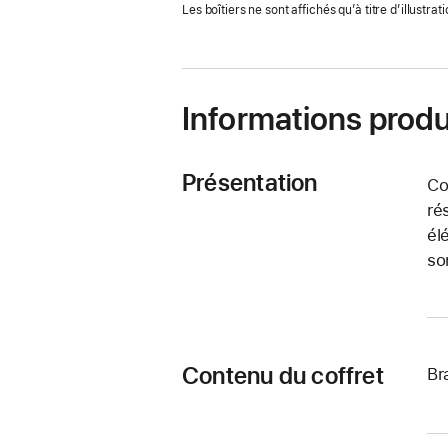
Les boîtiers ne sont affichés qu’à titre d’illustrati
nouvelle
fenêtre)
Informations produ
Présentation
Co
ré
él
so
Contenu du coffret
Br