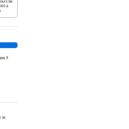
tours de
160 à
.
ion ?
 le