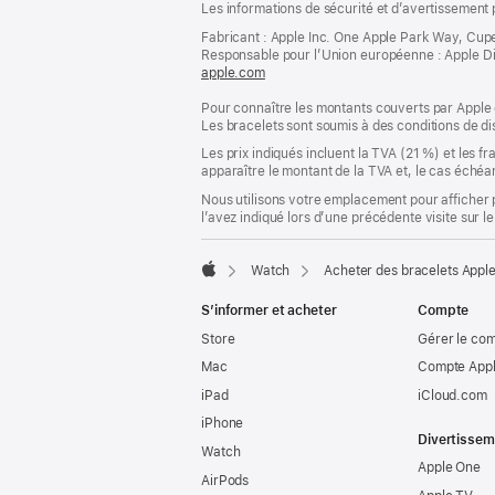
Les informations de sécurité et d’avertissement 
de
de
bas
Fabricant : Apple Inc. One Apple Park Way, Cup
page
Responsable pour l’Union européenne : Apple Distri
de
apple.com
(s’ouvre
page
dans
Pour connaître les montants couverts par Apple 
une
Les bracelets sont soumis à des conditions de dis
nouvelle
fenêtre)
Les prix indiqués incluent la TVA (21 %) et les f
apparaître le montant de la TVA et, le cas échéan
Nous utilisons votre emplacement pour afficher 
l’avez indiqué lors d’une précédente visite sur le
Watch
Acheter des bracelets Appl
Apple
S’informer et acheter
Compte
Store
Gérer le co
Mac
Compte Appl
iPad
iCloud.com
iPhone
Divertissem
Watch
Apple One
AirPods