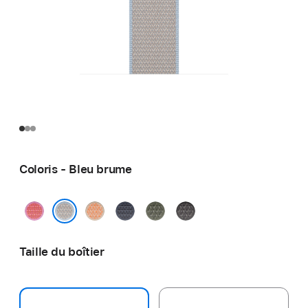
Coloris - Bleu brume
Rose
Melon
Bleu
Forêt
Gris
goyave
maritime
foncé
Bleu brume
Taille du boîtier