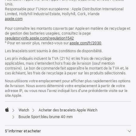
page
une
Unis.
nouvelle
Responsable pour l’Union européenne : Apple Distribution International
fenêtre)
Limited, Hollyhill Industrial Estate, Hollyhill, Cork, Irlande
apple.com
(s’ouvre
dans
Pour connaître les montants couverts par Apple en matière de recyclage et
une
de gestion des batteries usagées, consultez la page
nouvelle
regulatoryinfo.apple.com/regulation1542
fenêtre)
(s’ouvre
º Pour en savoir plus, rendez‑vous sur
apple.com/fr/2030
dans
.
une
Les bracelets sont soumis à des conditions de disponibilité.
nouvelle
fenêtre)
Les prix indiqués incluent la TVA (21 %) et les frais de recyclage
applicables, mais s’entendent hors frais de livraison (sauf mention
contraire). Le bon de commande fait apparaître le montant de la TVA et, le
cas échéant, les frais de recyclage à payer sur les produits sélectionnés.
Nous utilisons votre emplacement pour afficher plus rapidement les options
de livraison. Nous avons déterminé votre emplacement à partir de votre
adresse IP, ou vous nous l’avez indiqué lors d’une précédente visite sur le
site Apple.
Watch
Acheter des bracelets Apple Watch
Apple
Boucle Sport bleu brume 40 mm
S’informer et acheter