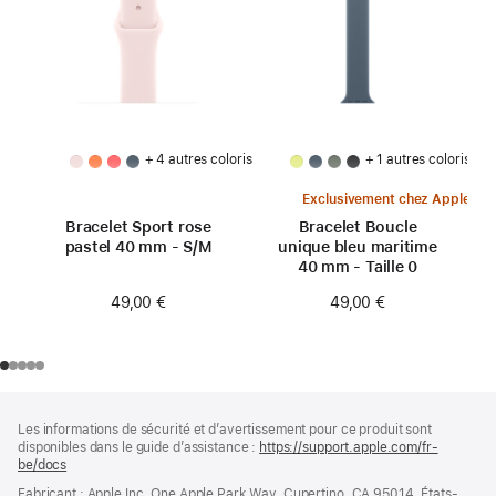
+ 4 autres coloris
+ 1 autres coloris
Exclusivement chez Apple
Bracelet Sport rose
Bracelet Boucle
pastel 40 mm - S/M
unique bleu maritime
40 mm - Taille 0
49,00 €
49,00 €
Pied
Notes
Les informations de sécurité et d’avertissement pour ce produit sont
de
de
disponibles dans le guide d’assistance :
https://support.apple.com/fr-
bas
page
be/docs
(s’ouvre
de
dans
Fabricant : Apple Inc. One Apple Park Way, Cupertino, CA 95014, États-