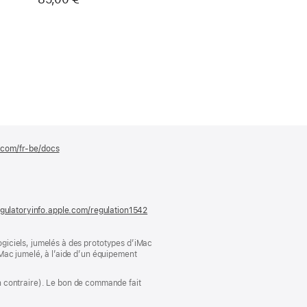
e.com/fr-be/docs
(s’ouvre
dans
une
nouvelle
fenêtre)
gulatoryinfo.apple.com/regulation1542
(s’ouvre
dans
une
giciels, jumelés à des prototypes d’iMac
nouvelle
Mac jumelé, à l’aide d’un équipement
fenêtre)
ion contraire). Le bon de commande fait