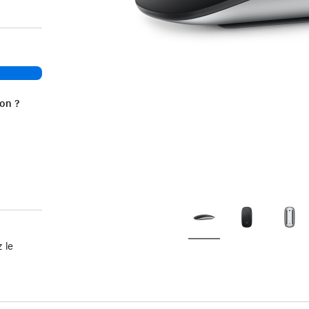
ion ?
 le