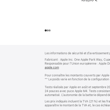
Pied
Notes
Les informations de sécurité et d’avertissement 
de
de
bas
Fabricant : Apple Inc. One Apple Park Way, Cup
page
Responsable pour l’Union européenne : Apple Distri
de
apple.com
(s’ouvre
page
dans
Pour connaître les montants couverts par Apple 
une
** Le poids varie en fonction de la configuration
nouvelle
fenêtre)
Tests réalisés par Apple en août et septembre 
24 pouces avec puce Apple M4. Tests consistant 
automatisé. L’autonomie de la batterie dépend des
Les prix indiqués incluent la TVA (21 %) et les f
apparaître le montant de la TVA et, le cas échéan