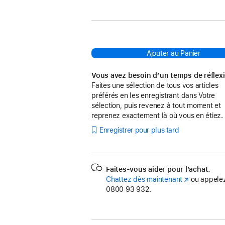
Multi‑Touch
Surface Multi-Touch - Noir
-
Blanc
Ajouter au Panier
Vous avez besoin d’un temps de réflex
Faites une sélection de tous vos articles
préférés en les enregistrant dans Votre
sélection, puis revenez à tout moment et
reprenez exactement là où vous en étiez.
Enregistrer pour plus tard
Faites-vous aider pour l’achat.
Chattez dès maintenant
(s’ouvre
ou appelez
0800 93 932.
dans
une
nouvelle
fenêtre)