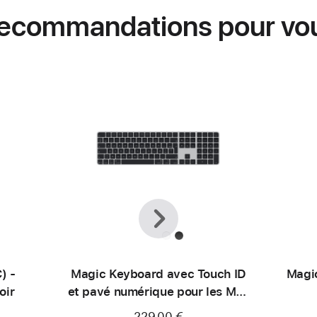
ecommandations pour vo
Précédent
Suivant
) -
Magic Keyboard avec Touch ID
Magi
oir
et pavé numérique pour les Mac
avec puce Apple (USB‑C) -
229,00 €