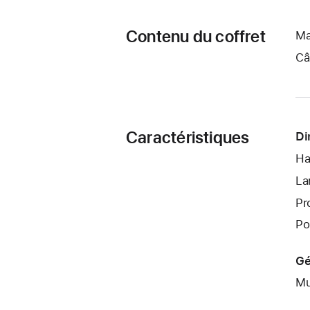
Contenu du coffret
Ma
Câ
Caractéristiques
Di
Ha
La
Pr
Po
Gé
Mu