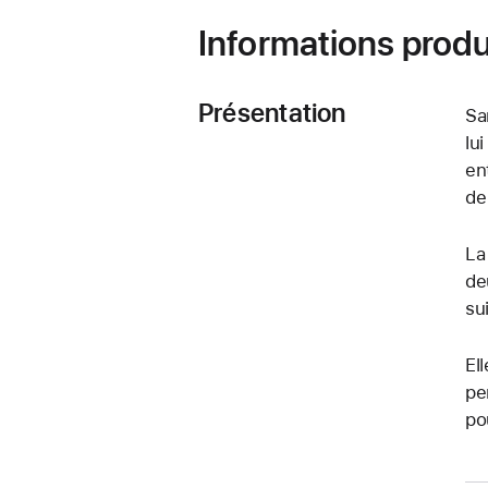
Informations produ
Présentation
Sa
lu
en
de
La
de
su
El
pe
po