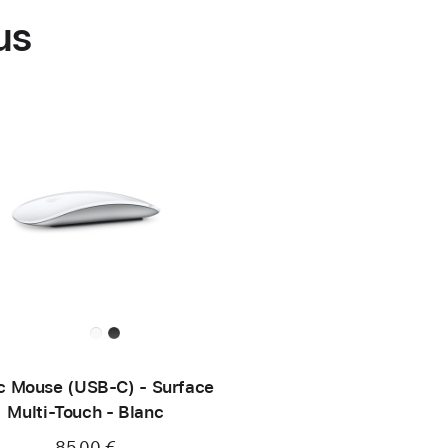
us
c Mouse (USB‑C) - Surface
Multi‑Touch - Blanc
85,00 €