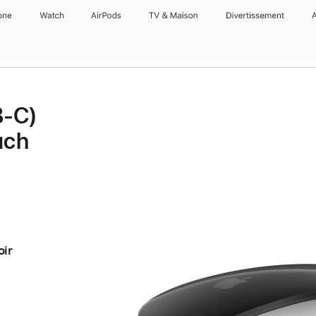
one
Watch
AirPods
TV & Maison
Divertissements
B‑C)
uch
oir