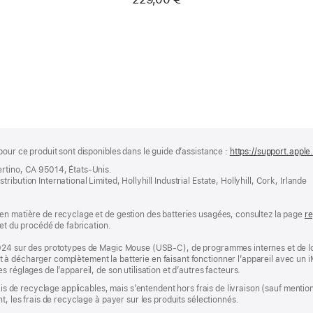
Français - Touches noires
pour ce produit sont disponibles dans le guide d’assistance :
https://support.appl
ertino, CA 95014, États-Unis.
bution International Limited, Hollyhill Industrial Estate, Hollyhill, Cork, Irlande
en matière de recyclage et de gestion des batteries usagées, consultez la page
re
 et du procédé de fabrication.
2024 sur des prototypes de Magic Mouse (USB-C), de programmes internes et de lo
à décharger complètement la batterie en faisant fonctionner l’appareil avec un i
 réglages de l’appareil, de son utilisation et d’autres facteurs.
rais de recyclage applicables, mais s’entendent hors frais de livraison (sauf ment
t, les frais de recyclage à payer sur les produits sélectionnés.