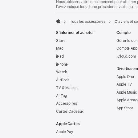
Nous utilisons votre emplacement pour afficher 
l’avez indiqué lors d’une précédente visite sur le
Tous les accessoires
Claviers et so
Apple
S’informer et acheter
Compte
Store
Gérer le co
Mac
Compte Appl
iPad
iCloud.com
iPhone
Divertissem
Watch
Apple One
AirPods
Apple TV
TV & Maison
Apple Music
AirTag
Apple Arcad
Accessoires
App Store
Cartes Cadeaux
Apple Cartes
Apple Pay