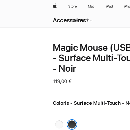
Apple
Store
Mac
iPad
iPh
Navigation
Accessoires
locale
Tout parcourir
menu
Ouvrir
Magic Mouse (US
- Surface Multi-To
- Noir
119,00 €
Coloris - Surface Multi-Touch - N
Surface