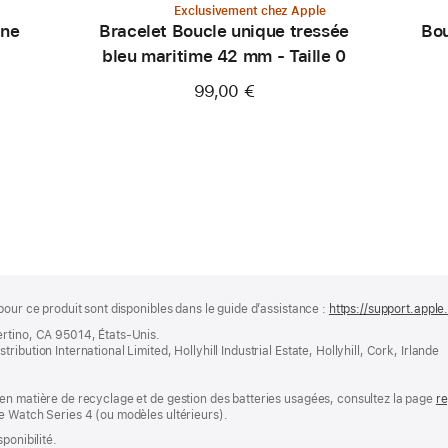
Exclusivement chez Apple
ine
Bracelet Boucle unique tressée
Bou
bleu maritime 42 mm - Taille 0
99,00 €
pour ce produit sont disponibles dans le guide d’assistance :
https://support.appl
ertino, CA 95014, États-Unis.
bution International Limited, Hollyhill Industrial Estate, Hollyhill, Cork, Irlande
en matière de recyclage et de gestion des batteries usagées, consultez la page
re
e Watch Series 4 (ou modèles ultérieurs).
ponibilité.