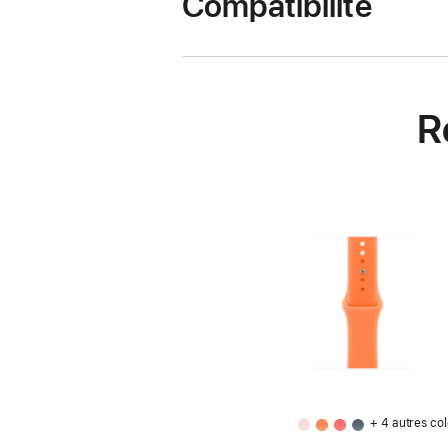
Compatibilité
R
+ 4 autres col