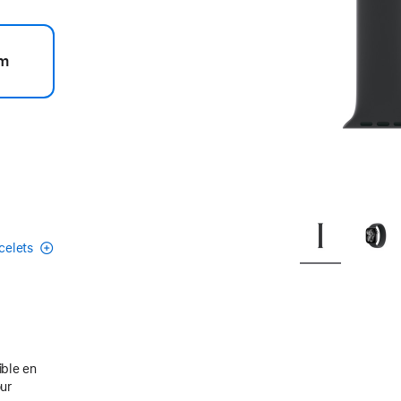
m
acelets
ible en
our