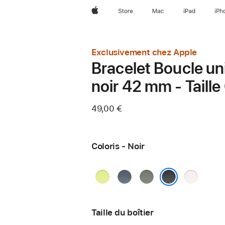
Apple
Store
Mac
iPad
iPh
Exclusivement chez Apple
Bracelet Boucle un
noir 42 mm - Taille
49,00 €
Coloris - Noir
Jaune
Bleu
Gris
Rose
fluo
maritime
vert
tendre
Noir
Taille du boîtier