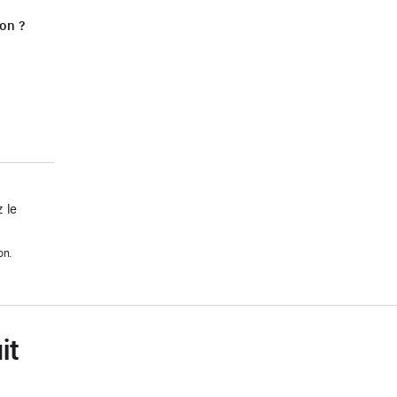
ion ?
 le
on.
it