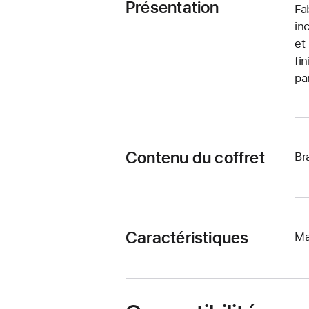
Présentation
Fa
in
et
fi
pa
Contenu du coffret
Br
Caractéristiques
Ma