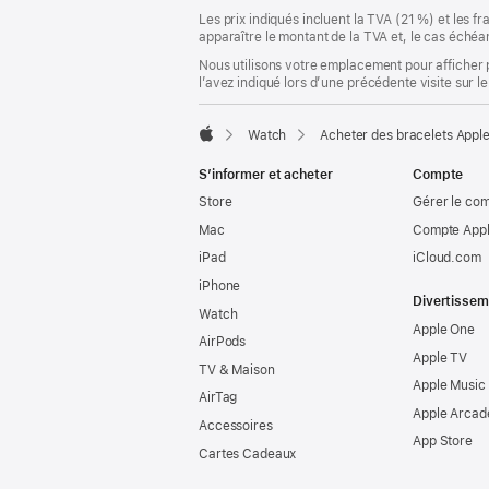
Les prix indiqués incluent la TVA (21 %) et les f
apparaître le montant de la TVA et, le cas échéan
Nous utilisons votre emplacement pour afficher 
l’avez indiqué lors d’une précédente visite sur le
Watch
Acheter des bracelets Appl
Apple
S’informer et acheter
Compte
Store
Gérer le co
Mac
Compte Appl
iPad
iCloud.com
iPhone
Divertissem
Watch
Apple One
AirPods
Apple TV
TV & Maison
Apple Music
AirTag
Apple Arcad
Accessoires
App Store
Cartes Cadeaux