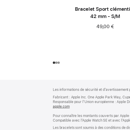
Bracelet Sport clément
42 mm - S/M
49,00 €
Pied
Notes
Les informations de sécurité et d’avertissement 
de
de
bas
Fabricant : Apple Inc. One Apple Park Way, Cup
page
Responsable pour l’Union européenne : Apple Distri
de
apple.com
(s’ouvre
page
dans
Pour connaître les montants couverts par Apple 
une
Compatible avec l’Apple Watch SE et avec l’Appl
nouvelle
fenêtre)
Les bracelets sont soumis à des conditions de dis