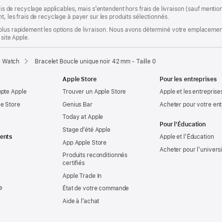
rais de recyclage applicables, mais s’entendent hors frais de livraison (sauf ment
t, les frais de recyclage à payer sur les produits sélectionnés.
plus rapidement les options de livraison. Nous avons déterminé votre emplacement
 site Apple.
e Watch
Bracelet Boucle unique noir 42 mm - Taille 0
Apple Store
Pour les entreprises
mpte Apple
Trouver un Apple Store
Apple et les entreprise
e Store
Genius Bar
Acheter pour votre ent
Today at Apple
Pour l’Éducation
Stage d’été Apple
ents
Apple et l’Éducation
App Apple Store
Acheter pour l’univers
Produits reconditionnés
certifiés
Apple Trade In
e
État de votre commande
Aide à l’achat