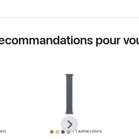
ecommandations pour vo
Précédent
Suivant
oris
+ 1 autres coloris