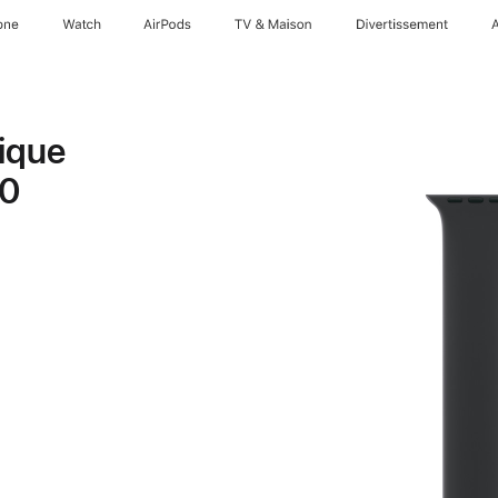
one
Watch
AirPods
TV & Maison
Divertissements
ique
 0