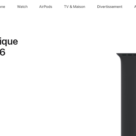
one
Watch
AirPods
TV & Maison
Divertissements
ique
 6