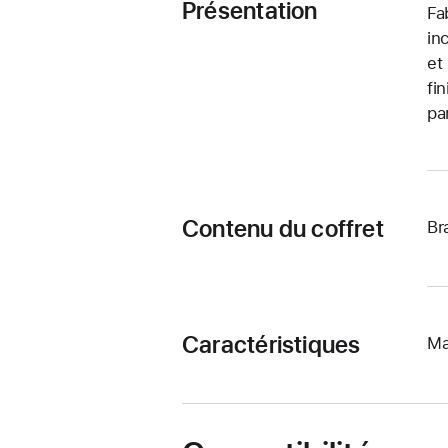
Présentation
Fa
in
et
fi
pa
Contenu du coffret
Br
Caractéristiques
Ma