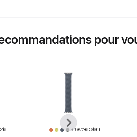
ecommandations pour vo
Précédent
Suivant
oris
+ 1 autres coloris