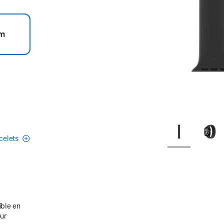
m
acelets
ible en
our