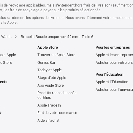
rais de recyclage applicables, mais s’entendent hors frais de livraison (sauf ment
t, les frais de recyclage à payer sur les produits sélectionnés.
plus rapidement les options de livraison. Nous avons déterminé votre emplacement
 site Apple.
e Watch
Bracelet Boucle unique noir 42 mm - Taille 6
Apple Store
Pour les entreprises
mpte Apple
Trouver un Apple Store
Apple et les entreprise
e Store
Genius Bar
Acheter pour votre ent
Today at Apple
Pour l’Éducation
Stage d’été Apple
ents
Apple et l’Éducation
App Apple Store
Acheter pour l’univers
Produits reconditionnés
certifiés
Apple Trade In
e
État de votre commande
Aide à l’achat