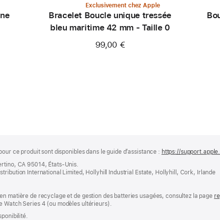
Exclusivement chez Apple
ine
Bracelet Boucle unique tressée
Bou
bleu maritime 42 mm - Taille 0
99,00 €
pour ce produit sont disponibles dans le guide d’assistance :
https://support.appl
ertino, CA 95014, États-Unis.
bution International Limited, Hollyhill Industrial Estate, Hollyhill, Cork, Irlande
en matière de recyclage et de gestion des batteries usagées, consultez la page
re
e Watch Series 4 (ou modèles ultérieurs).
ponibilité.