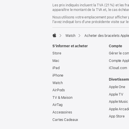
Les prix indiqués incluent la TVA (21 %) et les f
apparaître le montant de la TVA et, le cas échéan
Nous utilisons votre emplacement pour afficher 
l’avez indiqué lors d’une précédente visite sur le
Watch
Acheter des bracelets Appl
Apple
S’informer et acheter
Compte
Store
Gérer le co
Mac
Compte Appl
iPad
iCloud.com
iPhone
Divertissem
Watch
Apple One
AirPods
Apple TV
TV & Maison
Apple Music
AirTag
Apple Arcad
Accessoires
App Store
Cartes Cadeaux