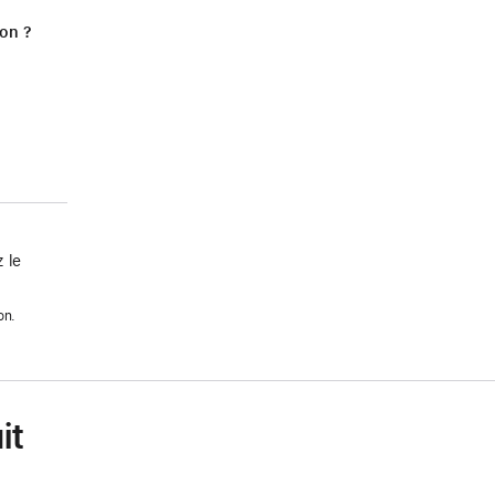
ion ?
 le
on.
it