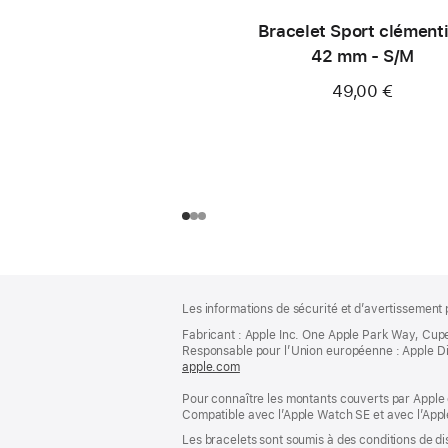
Bracelet Sport clément
42 mm - S/M
49,00 €
Pied
Notes
Les informations de sécurité et d’avertissement 
de
de
bas
Fabricant : Apple Inc. One Apple Park Way, Cup
page
Responsable pour l’Union européenne : Apple Distri
de
apple.com
(s’ouvre
page
dans
Pour connaître les montants couverts par Apple 
une
Compatible avec l’Apple Watch SE et avec l’Appl
nouvelle
fenêtre)
Les bracelets sont soumis à des conditions de dis