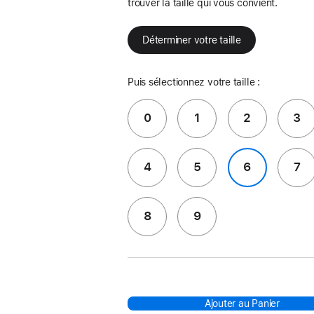
trouver la taille qui vous convient.
Déterminer votre taille
Puis sélectionnez votre taille :
0
1
2
3
4
5
6
7
8
9
Ajouter au Panier