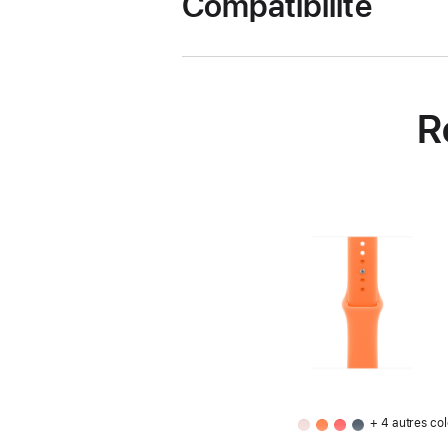
Compatibilité
R
+ 4 autres col