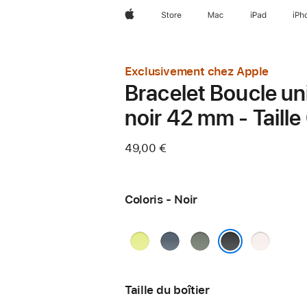
Apple
Store
Mac
iPad
iPh
Exclusivement chez Apple
Bracelet Boucle un
noir 42 mm - Taille
49,00 €
Coloris - Noir
Jaune
Bleu
Gris
Rose
fluo
maritime
vert
tendre
Noir
Taille du boîtier