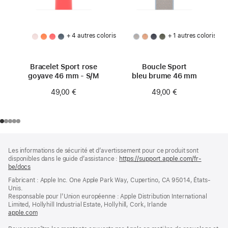
+ 4 autres coloris
+ 1 autres coloris
Bracelet Sport rose
Boucle Sport
goyave 46 mm - S/M
bleu brume 46 mm
49,00 €
49,00 €
Pied
Notes
Les informations de sécurité et d’avertissement pour ce produit sont
de
de
disponibles dans le guide d’assistance :
https://support.apple.com/fr-
bas
page
be/docs
(s’ouvre
de
dans
Fabricant : Apple Inc. One Apple Park Way, Cupertino, CA 95014, États-
page
une
Unis.
nouvelle
Responsable pour l’Union européenne : Apple Distribution International
fenêtre)
Limited, Hollyhill Industrial Estate, Hollyhill, Cork, Irlande
apple.com
(s’ouvre
dans