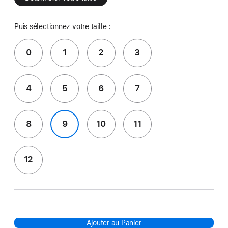
Puis sélectionnez votre taille :
0
1
2
3
4
5
6
7
8
9
10
11
12
Ajouter au Panier