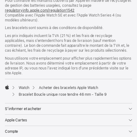
Pour connaître les montants couverts par Apple en matière de recyclage et
une
de gestion des batteries usagées, consultez la page
nouvelle
regulatoryinfo.apple.com/regulation1542
fenêtre)
(s’ouvre
Compatible avec l’Apple Watch SE et avec l’Apple Watch Series 4 (ou
dans
modèles ultérieurs).
une
nouvelle
Les bracelets sont soumis à des conditions de disponibilité.
fenêtre)
Les prix indiqués incluent la TVA (21 %) et les frais de recyclage
applicables, mais s’entendent hors frais de livraison (sauf mention
contraire). Le bon de commande fait apparaître le montant de la TVA et, le
cas échéant, les frais de recyclage à payer sur les produits sélectionnés.
Nous utilisons votre emplacement pour afficher plus rapidement les options
de livraison. Nous avons déterminé votre emplacement à partir de votre
adresse IP, ou vous nous l’avez indiqué lors d’une précédente visite sur le
site Apple.
Watch
Acheter des bracelets Apple Watch
Apple
Bracelet Boucle unique rose tendre 46 mm - Taille 9
S’informer et acheter
Apple Cartes
Compte