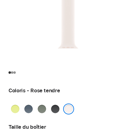
Coloris - Rose tendre
Jaune
Bleu
Gris
Noir
fluo
maritime
vert
Rose tendre
Taille du boîtier