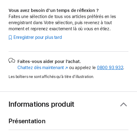
Vous avez besoin d’un temps de réflexion ?
Faites une sélection de tous vos articles préférés en les
enregistrant dans Votre sélection, puis revenez à tout
moment et reprenez exactement là où vous en étiez.
Enregistrer pour plus tard
Faites-vous aider pour l’achat.
Chattez dès maintenant
(s’ouvre
ou appelez le
0800 93 932
.
dans
Les boîtiers ne sont affichés qu’à titre d’illustration.
une
nouvelle
fenêtre)
Informations produit
Présentation