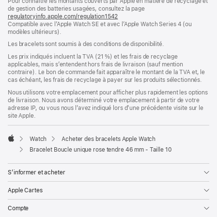
Pour connaître les montants couverts par Apple en matière de recyclage et
une
de gestion des batteries usagées, consultez la page
nouvelle
regulatoryinfo.apple.com/regulation1542
fenêtre)
(s’ouvre
Compatible avec l’Apple Watch SE et avec l’Apple Watch Series 4 (ou
dans
modèles ultérieurs).
une
nouvelle
Les bracelets sont soumis à des conditions de disponibilité.
fenêtre)
Les prix indiqués incluent la TVA (21 %) et les frais de recyclage
applicables, mais s’entendent hors frais de livraison (sauf mention
contraire). Le bon de commande fait apparaître le montant de la TVA et, le
cas échéant, les frais de recyclage à payer sur les produits sélectionnés.
Nous utilisons votre emplacement pour afficher plus rapidement les options
de livraison. Nous avons déterminé votre emplacement à partir de votre
adresse IP, ou vous nous l’avez indiqué lors d’une précédente visite sur le
site Apple.
Watch
Acheter des bracelets Apple Watch
Apple
Bracelet Boucle unique rose tendre 46 mm - Taille 10
S’informer et acheter
Apple Cartes
Compte