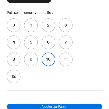
Puis sélectionnez votre taille :
0
1
2
3
4
5
6
7
8
9
10
11
12
Ajouter au Panier