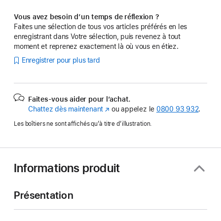
Vous avez besoin d’un temps de réflexion ?
Faites une sélection de tous vos articles préférés en les
enregistrant dans Votre sélection, puis revenez à tout
moment et reprenez exactement là où vous en étiez.
Enregistrer pour plus tard
Faites-vous aider pour l’achat.
Chattez dès maintenant
(s’ouvre
ou appelez le
0800 93 932
.
dans
Les boîtiers ne sont affichés qu’à titre d’illustration.
une
nouvelle
fenêtre)
Informations produit
Présentation