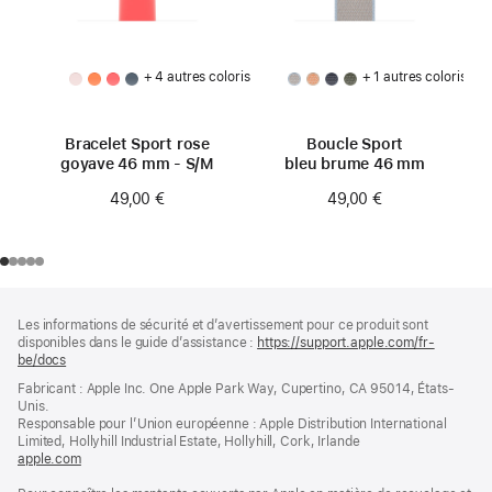
+ 4 autres coloris
+ 1 autres coloris
Bracelet Sport rose
Boucle Sport
goyave 46 mm - S/M
bleu brume 46 mm
49,00 €
49,00 €
Pied
Notes
Les informations de sécurité et d’avertissement pour ce produit sont
de
de
disponibles dans le guide d’assistance :
https://support.apple.com/fr-
bas
page
be/docs
(s’ouvre
de
dans
Fabricant : Apple Inc. One Apple Park Way, Cupertino, CA 95014, États-
page
une
Unis.
nouvelle
Responsable pour l’Union européenne : Apple Distribution International
fenêtre)
Limited, Hollyhill Industrial Estate, Hollyhill, Cork, Irlande
apple.com
(s’ouvre
dans