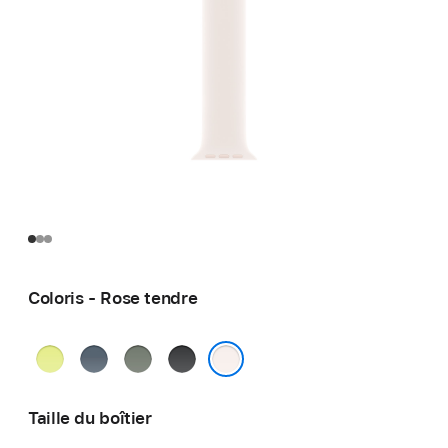
Coloris - Rose tendre
Jaune
Bleu
Gris
Noir
fluo
maritime
vert
Rose tendre
Taille du boîtier