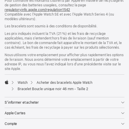
Pour connaître les montants couverts par Apple en matière de recyclage et
une
de gestion des batteries usagées, consultez la page
nouvelle
regulatoryinfo.apple.com/regulation1542
fenêtre)
(s’ouvre
Compatible avec l’Apple Watch SE et avec l’Apple Watch Series 4 (ou
dans
modèles ultérieurs).
une
nouvelle
Les bracelets sont soumis à des conditions de disponibilité.
fenêtre)
Les prix indiqués incluent la TVA (21 %) et les frais de recyclage
applicables, mais s’entendent hors frais de livraison (sauf mention
contraire). Le bon de commande fait apparaître le montant de la TVA et, le
cas échéant, les frais de recyclage à payer sur les produits sélectionnés.
Nous utilisons votre emplacement pour afficher plus rapidement les options
de livraison. Nous avons déterminé votre emplacement à partir de votre
adresse IP, ou vous nous l’avez indiqué lors d’une précédente visite sur le
site Apple.
Watch
Acheter des bracelets Apple Watch
Apple
Bracelet Boucle unique noir 46 mm - Taille 2
S’informer et acheter
Apple Cartes
Compte