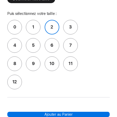
Puis sélectionnez votre taille :
0
1
2
3
4
5
6
7
8
9
10
11
12
Ajouter au Panier