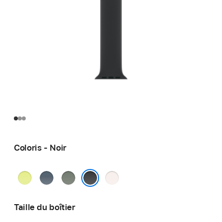
Coloris - Noir
Jaune
Bleu
Gris
Rose
fluo
maritime
vert
tendre
Noir
Taille du boîtier