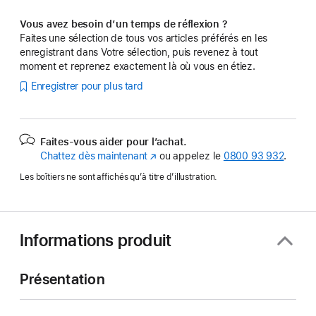
Vous avez besoin d’un temps de réflexion ?
Faites une sélection de tous vos articles préférés en les
enregistrant dans Votre sélection, puis revenez à tout
moment et reprenez exactement là où vous en étiez.
Enregistrer pour plus tard
Faites-vous aider pour l’achat.
Chattez dès maintenant
(s’ouvre
ou appelez le
0800 93 932
.
dans
Les boîtiers ne sont affichés qu’à titre d’illustration.
une
nouvelle
fenêtre)
Informations produit
Présentation