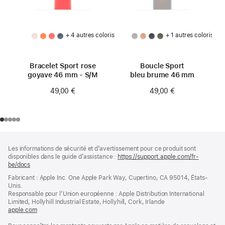
+ 4 autres coloris
+ 1 autres coloris
Bracelet Sport rose
Boucle Sport
goyave 46 mm - S/M
bleu brume 46 mm
49,00 €
49,00 €
Pied
Notes
Les informations de sécurité et d’avertissement pour ce produit sont
de
de
disponibles dans le guide d’assistance :
https://support.apple.com/fr-
bas
page
be/docs
(s’ouvre
de
dans
Fabricant : Apple Inc. One Apple Park Way, Cupertino, CA 95014, États-
page
une
Unis.
nouvelle
Responsable pour l’Union européenne : Apple Distribution International
fenêtre)
Limited, Hollyhill Industrial Estate, Hollyhill, Cork, Irlande
apple.com
(s’ouvre
dans