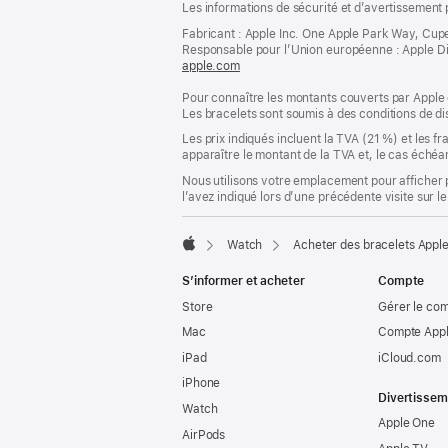
Les informations de sécurité et d’avertissement 
de
de
bas
Fabricant : Apple Inc. One Apple Park Way, Cup
page
Responsable pour l’Union européenne : Apple Distri
de
apple.com
(s’ouvre
page
dans
Pour connaître les montants couverts par Apple 
une
Les bracelets sont soumis à des conditions de dis
nouvelle
fenêtre)
Les prix indiqués incluent la TVA (21 %) et les f
apparaître le montant de la TVA et, le cas échéan
Nous utilisons votre emplacement pour afficher 
l’avez indiqué lors d’une précédente visite sur le
Watch
Acheter des bracelets Appl
Apple
S’informer et acheter
Compte
Store
Gérer le co
Mac
Compte Appl
iPad
iCloud.com
iPhone
Divertissem
Watch
Apple One
AirPods