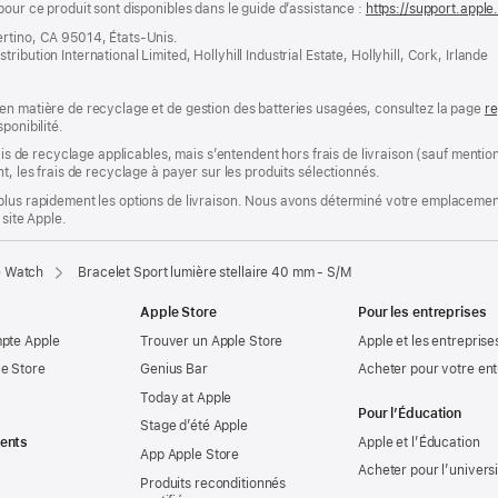
pour ce produit sont disponibles dans le guide d’assistance :
https://support.appl
ertino, CA 95014, États-Unis.
bution International Limited, Hollyhill Industrial Estate, Hollyhill, Cork, Irlande
en matière de recyclage et de gestion des batteries usagées, consultez la page
re
ponibilité.
rais de recyclage applicables, mais s’entendent hors frais de livraison (sauf ment
t, les frais de recyclage à payer sur les produits sélectionnés.
plus rapidement les options de livraison. Nous avons déterminé votre emplacement
 site Apple.
e Watch
Bracelet Sport lumière stellaire 40 mm - S/M
Apple Store
Pour les entreprises
mpte Apple
Trouver un Apple Store
Apple et les entreprise
e Store
Genius Bar
Acheter pour votre ent
Today at Apple
Pour l’Éducation
Stage d’été Apple
ents
Apple et l’Éducation
App Apple Store
Acheter pour l’univers
Produits reconditionnés