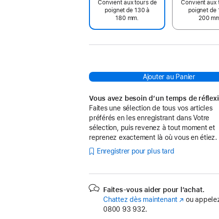
Convient aux tours de
Convient aux 
poignet de 130 à
poignet de 
180 mm.
200 m
Ajouter au Panier
Vous avez besoin d’un temps de réflex
Faites une sélection de tous vos articles
préférés en les enregistrant dans Votre
sélection, puis revenez à tout moment et
reprenez exactement là où vous en étiez.
Enregistrer pour plus tard
Faites-vous aider pour l’achat.
Chattez dès maintenant
(s’ouvre
ou appelez
0800 93 932.
dans
une