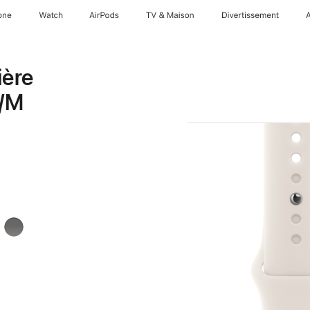
one
Watch
AirPods
TV & Maison
Divertissements
ière
S/M
Gris
minéral