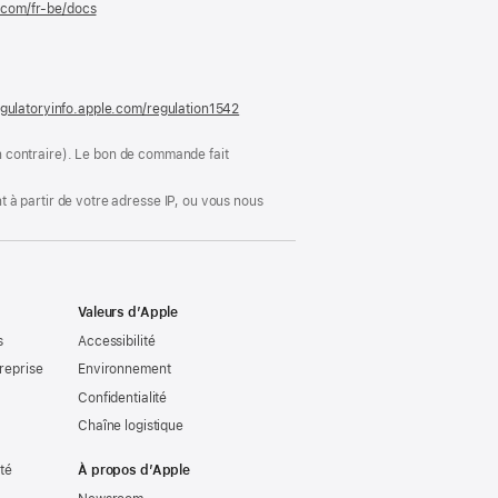
e.com/fr-be/docs
(s’ouvre
dans
une
nouvelle
fenêtre)
gulatoryinfo.apple.com/regulation1542
(s’ouvre
dans
une
ion contraire). Le bon de commande fait
nouvelle
fenêtre)
 à partir de votre adresse IP, ou vous nous
Valeurs d’Apple
s
Accessibilité
reprise
Environnement
Confidentialité
Chaîne logistique
ité
À propos d’Apple