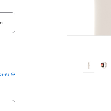
m
acelets