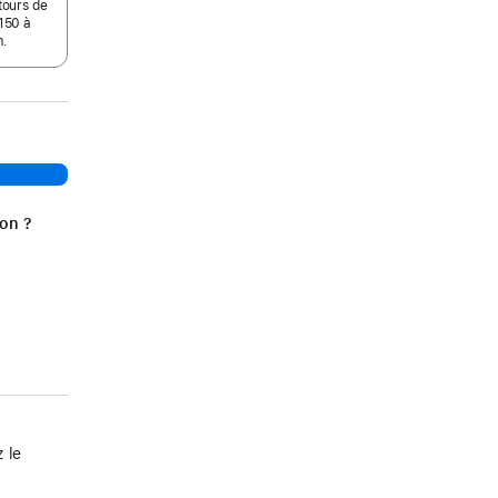
tours de
150 à
m.
ion ?
 le