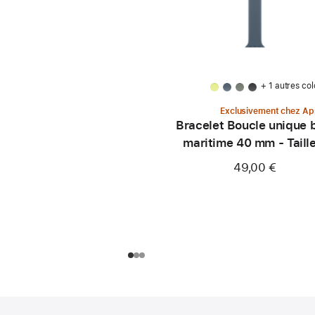
+ 1 autres col
Exclusivement chez Ap
Bracelet Boucle unique 
maritime 40 mm - Taill
49,00 €
Pied
Notes