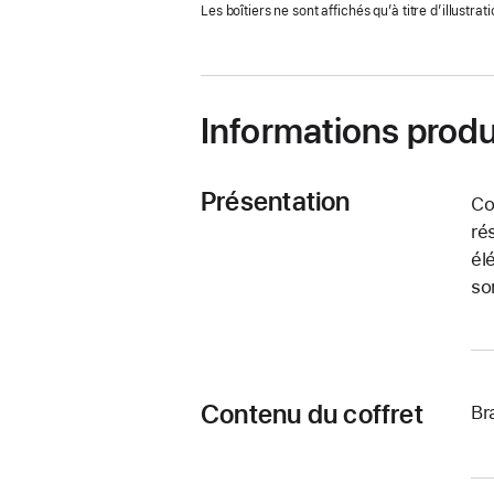
Les boîtiers ne sont affichés qu’à titre d’illustrati
nouvelle
fenêtre)
Informations produ
Présentation
Co
ré
él
so
Contenu du coffret
Br