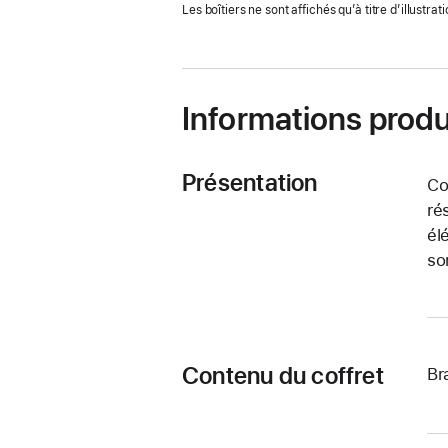
Les boîtiers ne sont affichés qu’à titre d’illustrati
nouvelle
fenêtre)
Informations produ
Présentation
Co
ré
él
so
Contenu du coffret
Br