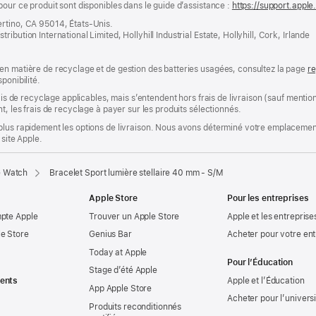
pour ce produit sont disponibles dans le guide d’assistance :
https://support.appl
ertino, CA 95014, États-Unis.
bution International Limited, Hollyhill Industrial Estate, Hollyhill, Cork, Irlande
en matière de recyclage et de gestion des batteries usagées, consultez la page
re
ponibilité.
rais de recyclage applicables, mais s’entendent hors frais de livraison (sauf ment
t, les frais de recyclage à payer sur les produits sélectionnés.
plus rapidement les options de livraison. Nous avons déterminé votre emplacement
 site Apple.
e Watch
Bracelet Sport lumière stellaire 40 mm - S/M
Apple Store
Pour les entreprises
mpte Apple
Trouver un Apple Store
Apple et les entreprise
e Store
Genius Bar
Acheter pour votre ent
Today at Apple
Pour l’Éducation
Stage d’été Apple
ents
Apple et l’Éducation
App Apple Store
Acheter pour l’univers
Produits reconditionnés