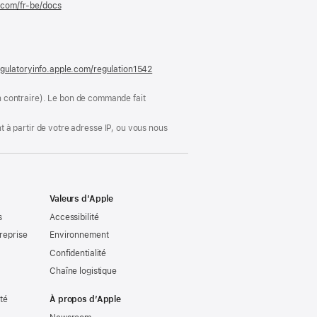
e.com/fr-be/docs
(s’ouvre
dans
une
nouvelle
fenêtre)
gulatoryinfo.apple.com/regulation1542
(s’ouvre
dans
une
ion contraire). Le bon de commande fait
nouvelle
fenêtre)
 à partir de votre adresse IP, ou vous nous
Valeurs d’Apple
s
Accessibilité
reprise
Environnement
Confidentialité
Chaîne logistique
ité
À propos d’Apple