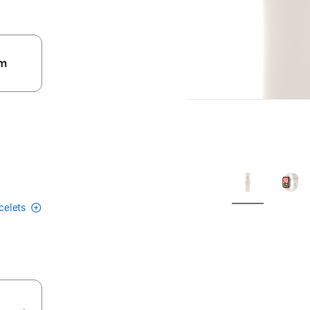
m
acelets