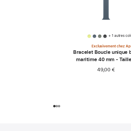
+ 1 autres col
Exclusivement chez Ap
Bracelet Boucle unique 
maritime 40 mm - Taill
49,00 €
Pied
Notes