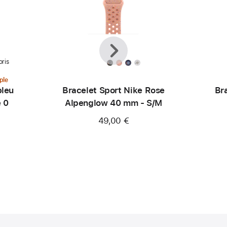
Précédent
Suivant
oris
ple
bleu
Bracelet Sport Nike Rose
Br
e 0
Alpenglow 40 mm - S/M
49,00 €