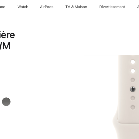
one
Watch
AirPods
TV & Maison
Divertissements
ière
S/M
Gris
minéral