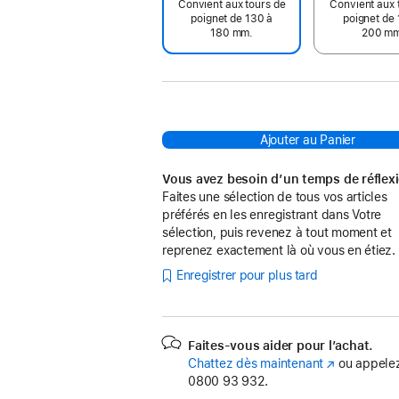
Convient aux tours de
Convient aux 
poignet de 130 à
poignet de 
180 mm.
200 m
Ajouter au Panier
Vous avez besoin d’un temps de réflex
Faites une sélection de tous vos articles
préférés en les enregistrant dans Votre
sélection, puis revenez à tout moment et
reprenez exactement là où vous en étiez.
Enregistrer pour plus tard
Faites-vous aider pour l’achat.
Chattez dès maintenant
(s’ouvre
ou appelez
0800 93 932.
dans
une