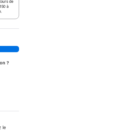
tours de
150 à
m.
ion ?
 le