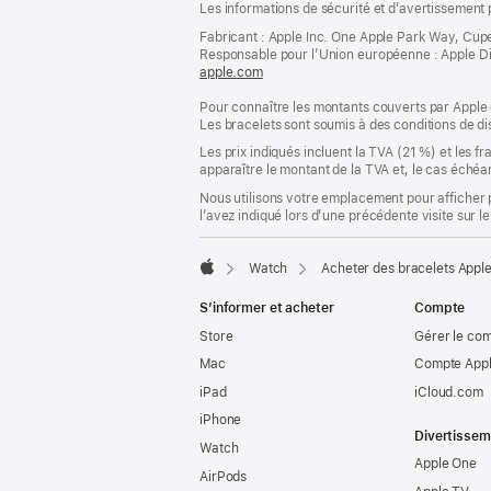
Les informations de sécurité et d’avertissement 
de
de
bas
Fabricant : Apple Inc. One Apple Park Way, Cup
page
Responsable pour l’Union européenne : Apple Distri
de
apple.com
(s’ouvre
page
dans
Pour connaître les montants couverts par Apple 
une
Les bracelets sont soumis à des conditions de dis
nouvelle
fenêtre)
Les prix indiqués incluent la TVA (21 %) et les f
apparaître le montant de la TVA et, le cas échéan
Nous utilisons votre emplacement pour afficher 
l’avez indiqué lors d’une précédente visite sur le
Watch
Acheter des bracelets Appl
Apple
S’informer et acheter
Compte
Store
Gérer le co
Mac
Compte Appl
iPad
iCloud.com
iPhone
Divertissem
Watch
Apple One
AirPods