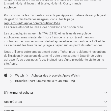
fenêtre)
Limited, Hollyhill Industrial Estate, Hollyhill, Cork, Irlande
apple.com
(s’ouvre
dans
Pour connaître les montants couverts par Apple en matière de recyclage et
une
de gestion des batteries usagées, consultez la page
nouvelle
regulatoryinfo.apple.com/regulation1542
fenêtre)
(s’ouvre
Les bracelets sont soumis à des conditions de disponibilité.
dans
une
Les prix indiqués incluent la TVA (21 %) et les frais de recyclage
nouvelle
applicables, mais s’entendent hors frais de livraison (sauf mention
fenêtre)
contraire). Le bon de commande fait apparaître le montant de la TVA et, le
cas échéant, les frais de recyclage à payer sur les produits sélectionnés.
Nous utilisons votre emplacement pour afficher plus rapidement les options
de livraison. Nous avons déterminé votre emplacement à partir de votre
adresse IP, ou vous nous l’avez indiqué lors d’une précédente visite sur le
site Apple.
Watch
Acheter des bracelets Apple Watch
Apple
Bracelet Sport lumière stellaire 40 mm - M/L
S’informer et acheter
Apple Cartes