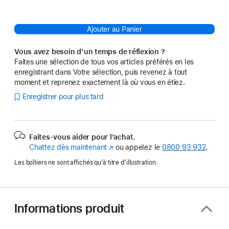
Ajouter au Panier
Vous avez besoin d’un temps de réflexion ?
Faites une sélection de tous vos articles préférés en les
enregistrant dans Votre sélection, puis revenez à tout
moment et reprenez exactement là où vous en étiez.
Enregistrer pour plus tard
Faites-vous aider pour l’achat.
Chattez dès maintenant
(s’ouvre
ou appelez le
0800 93 932
.
dans
Les boîtiers ne sont affichés qu’à titre d’illustration.
une
nouvelle
fenêtre)
Informations produit