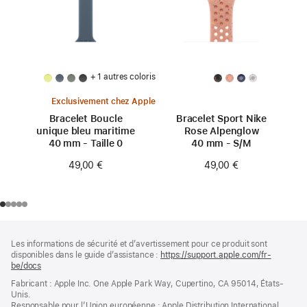
+ 1 autres coloris
Exclusivement chez Apple
Bracelet Boucle
Bracelet Sport Nike
unique bleu maritime
Rose Alpenglow
40 mm - Taille 0
40 mm - S/M
49,00 €
49,00 €
Pied
Notes
Les informations de sécurité et d’avertissement pour ce produit sont
de
de
disponibles dans le guide d’assistance :
https://support.apple.com/fr-
bas
page
be/docs
(s’ouvre
de
dans
Fabricant : Apple Inc. One Apple Park Way, Cupertino, CA 95014, États-
page
une
Unis.
nouvelle
Responsable pour l’Union européenne : Apple Distribution International