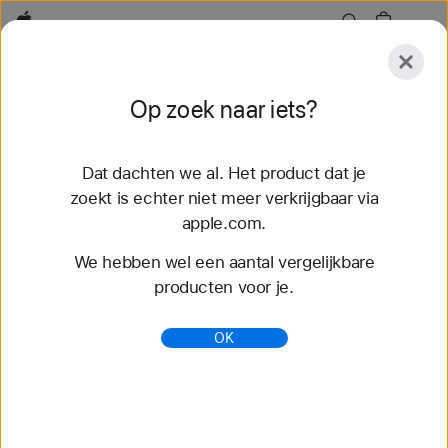
Apple
Ontdek
Op zoek naar iets?
Verstuur
Opnieuw
instellen
Dat dachten we al. Het product dat je
Ontdek
Accessoires
Support
Zoek een Stor
zoekt is echter niet meer verkrijgbaar via
apple.com.
36 resultaten gevonden
We hebben wel een aantal vergelijkbare
producten voor je.
Bestel Geweven sportbandje van Nike
Apple Watch-bandjes - Apple (BE)
OK
Shop de nieuwste Apple Watch-bandjes voor een
andere look. Kies je favoriete stijl, kleur en
materiaal. Koop nu op apple.com.
https://www.apple.com/be-
nl/shop/watch/bands/geweven-sportbandje-van-