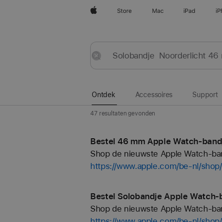
Apple
Store
Mac
iPad
iP
Ontdek
Verstuur
Opnieuw
instellen
Ontdek
Accessoires
Support
47 resultaten gevonden
Bestel 46 mm Apple Watch-bandj
Shop de nieuwste Apple Watch-bandj
https://www.apple.com/be-nl/sho
Bestel Solobandje Apple Watch-b
Shop de nieuwste Apple Watch-bandj
https://www.apple.com/be-nl/shop