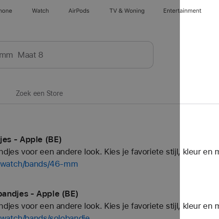
hone
Watch
AirPods
TV & Woning
Entertainment
Zoek een Store
es - Apple (BE)
es voor een andere look. Kies je favoriete stijl, kleur en 
p/watch/bands/46-mm
andjes - Apple (BE)
es voor een andere look. Kies je favoriete stijl, kleur en 
/watch/bands/solobandje