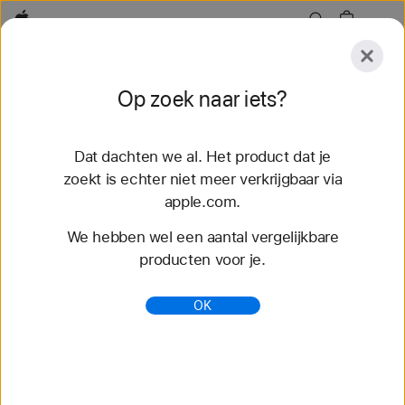
Apple
Ontdek
Op zoek naar iets?
Verstuur
Opnieuw
instellen
Dat dachten we al. Het product dat je
Ontdek
Accessoires
Support
Zoek een Stor
zoekt is echter niet meer verkrijgbaar via
apple.com.
46 resultaten gevonden
We hebben wel een aantal vergelijkbare
producten voor je.
Bestel 46 mm Apple Watch-bandjes - Apple
(BE)
OK
Shop de nieuwste Apple Watch-bandjes voor een
andere look. Kies je favoriete stijl, kleur en
materiaal. Koop nu op apple.com.
https://www.apple.com/be-
nl/shop/watch/bands/46-mm