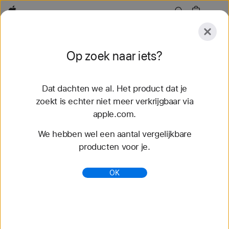
Apple
Ontdek
Op zoek naar iets?
Verstuur
Opnieuw
instellen
Dat dachten we al. Het product dat je
Ontdek
Accessoires
Support
Zoek een Stor
zoekt is echter niet meer verkrijgbaar via
apple.com.
1 resultaten gevonden
We hebben wel een aantal vergelijkbare
producten voor je.
Toegankelijkheid - Features - Apple (BE)
Ontdek ingebouwde toegankelijkheidsfeatures om
OK
je te helpen creëren, communiceren en doen waar
jij van houdt, op jouw manier.
https://www.apple.com/benl/accessibility/features/