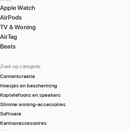
to
Apple Watch
the
page
AirPods
TV & Woning
AirTag
Beats
Zoek op categorie
Content­creatie
Hoesjes en bescherming
Koptelefoons en speakers
Slimme woning-accessoires
Software
Kantoor­accessoires