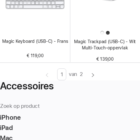
Magic Keyboard (USB-C) - Frans
Magic Trackpad (USB‑C) - Wit
Multi‑Touch-oppervlak
€ 119,00
€ 139,00
van
2
Pagina
Enter
Accessoires
page
number,
press
Zoek op product
Return/Enter
iPhone
key
to
iPad
go
Mac